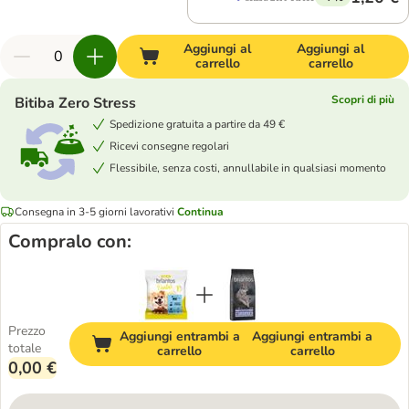
Aggiungi al
Aggiungi al
carrello
carrello
Scopri di più
Bitiba Zero Stress
Spedizione gratuita a partire da 49 €
Ricevi consegne regolari
Flessibile, senza costi, annullabile in qualsiasi momento
Consegna in 3-5 giorni lavorativi
Continua
Compralo con:
Prezzo
Aggiungi entrambi a
Aggiungi entrambi a
totale
carrello
carrello
0,00 €