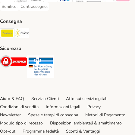
Visa. Payment Method
Mastercard. Payment Method
Diners Club. Payment Method
Postepay. Payment Method
PayPal. Payment Method
Maestro. Payment Method
Apple pay. Payment Met
Google Pay Paym
Klarna Pa
Bonifico.
Contrassegno.
Bonifico. Payment Method
Contrassegno. Payment Method
Consegna
Poste Italiane. Shipping Method
InPost. Shipping Method
Sicurezza
Security
Security
Aiuto & FAQ
Servizio Clienti
Atto sui servizi digitali
Condizioni di vendita
Informazioni legali
Privacy
Newsletter
Spese e tempi di consegna
Metodi di Pagamento
Modulo tipo di recesso
Disposizioni ambientali & smaltimento
Opt-out
Programma fedeltà
Sconti & Vantaggi