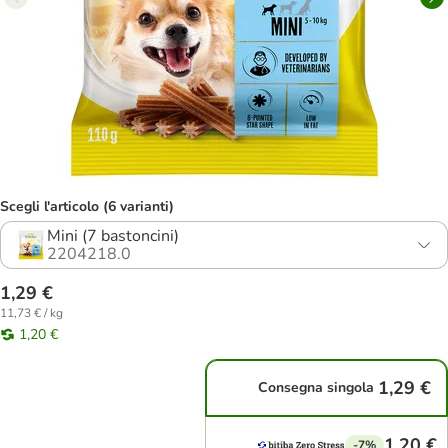
Scegli l'articolo (6 varianti)
Mini (7 bastoncini)
2204218.0
1,29 €
11,73 € / kg
1,20 €
1,29 €
Consegna singola
1,20 €
-7%