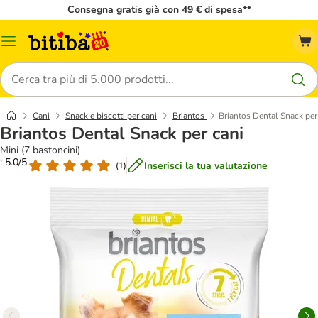
Consegna gratis già con 49 € di spesa**
Overview
catalogo
Cerca
Cani
Snack e biscotti per cani
Briantos
Briantos Dental Snack per
Briantos Dental Snack per cani
Mini (7 bastoncini)
: 5.0/5
Inserisci la tua valutazione
(
1
)