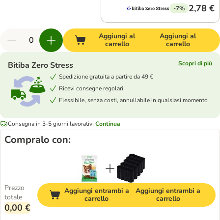
2,78 €
-7%
Aggiungi al
Aggiungi al
carrello
carrello
Scopri di più
Bitiba Zero Stress
Spedizione gratuita a partire da 49 €
Ricevi consegne regolari
Flessibile, senza costi, annullabile in qualsiasi momento
Consegna in 3-5 giorni lavorativi
Continua
Compralo con:
Prezzo
Aggiungi entrambi a
Aggiungi entrambi a
totale
carrello
carrello
0,00 €