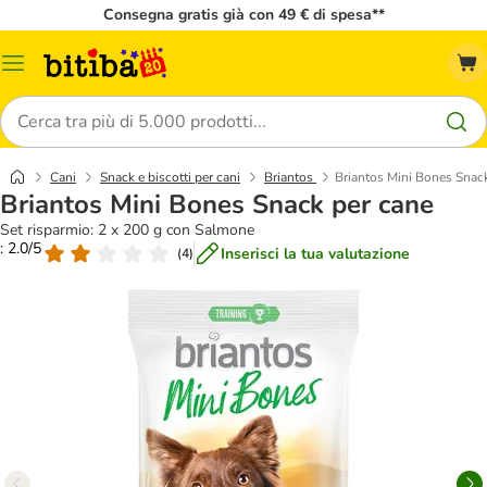
Consegna gratis già con 49 € di spesa**
Overview
catalogo
Cerca
Cani
Snack e biscotti per cani
Briantos
Briantos Mini Bones Snac
Briantos Mini Bones Snack per cane
Set risparmio: 2 x 200 g con Salmone
: 2.0/5
Inserisci la tua valutazione
(
4
)