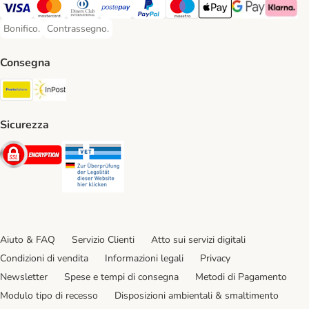
Visa. Payment Method
Mastercard. Payment Method
Diners Club. Payment Method
Postepay. Payment Method
PayPal. Payment Method
Maestro. Payment Method
Apple pay. Payment Met
Google Pay Paym
Klarna Pa
Bonifico.
Contrassegno.
Bonifico. Payment Method
Contrassegno. Payment Method
Consegna
Poste Italiane. Shipping Method
InPost. Shipping Method
Sicurezza
Security
Security
Aiuto & FAQ
Servizio Clienti
Atto sui servizi digitali
Condizioni di vendita
Informazioni legali
Privacy
Newsletter
Spese e tempi di consegna
Metodi di Pagamento
Modulo tipo di recesso
Disposizioni ambientali & smaltimento