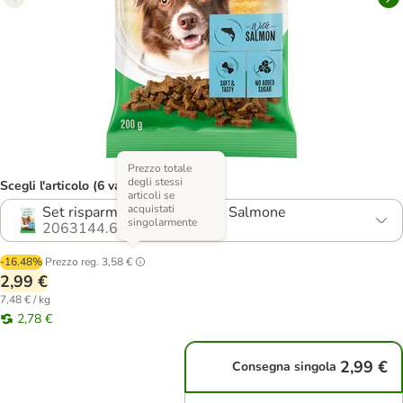
Prezzo totale
degli stessi
Scegli l'articolo (6 varianti)
articoli se
acquistati
Set risparmio: 2 x 200 g con Salmone
singolarmente
2063144.6
-16.48%
Prezzo reg.
3,58 €
2,99 €
7,48 € / kg
2,78 €
2,99 €
Consegna singola