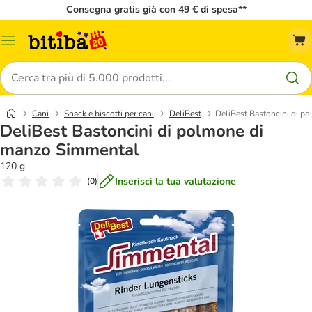
Consegna gratis già con 49 € di spesa**
Overview
catalogo
Cerca
Cani
Snack e biscotti per cani
DeliBest
DeliBest Bastoncini di p
DeliBest Bastoncini di polmone di
manzo Simmental
120 g
Inserisci la tua valutazione
(
0
)