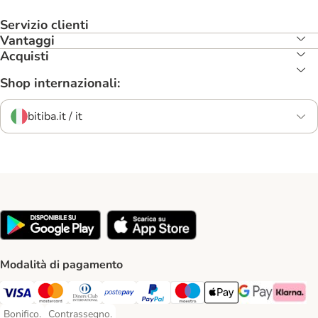
Servizio clienti
Vantaggi
Acquisti
Shop internazionali:
bitiba.it / it
Modalità di pagamento
Visa. Payment Method
Mastercard. Payment Method
Diners Club. Payment Method
Postepay. Payment Method
PayPal. Payment Method
Maestro. Payment Method
Apple pay. Payment Met
Google Pay Paym
Klarna Pa
Bonifico.
Contrassegno.