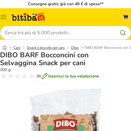
Consegna gratis già con 49 € di spesa**
Overview
catalogo
Cerca
Cani
Snack e biscotti per cani
Dibo
DIBO BARF Bocconcini con Se
DIBO BARF Bocconcini con
Selvaggina Snack per cani
200 g
Inserisci la tua valutazione
(
0
)