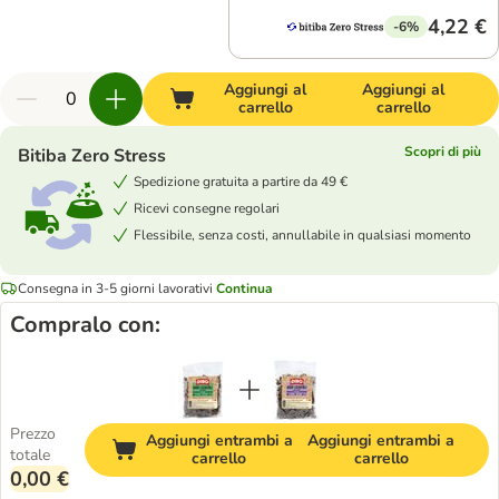
4,22 €
-6%
Aggiungi al
Aggiungi al
carrello
carrello
Scopri di più
Bitiba Zero Stress
Spedizione gratuita a partire da 49 €
Ricevi consegne regolari
Flessibile, senza costi, annullabile in qualsiasi momento
Consegna in 3-5 giorni lavorativi
Continua
Compralo con:
Prezzo
Aggiungi entrambi a
Aggiungi entrambi a
totale
carrello
carrello
0,00 €