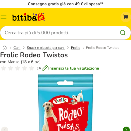
Consegna gratis già con 49 € di spesa**
Overview
catalogo
Cerca
Cani
Snack e biscotti per cani
Frolic
Frolic Rodeo Twistos
Frolic Rodeo Twistos
con Manzo (18 x 6 pz.)
Inserisci la tua valutazione
(
0
)