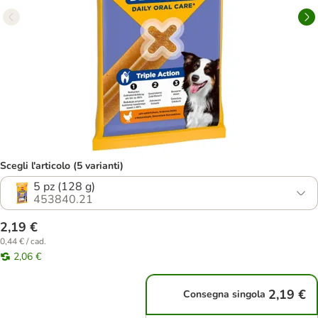
Scegli l'articolo (5 varianti)
5 pz (128 g)
453840.21
2,19 €
0,44 € / cad.
2,06 €
2,19 €
Consegna singola