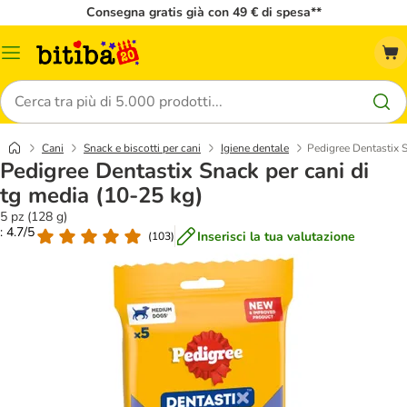
Consegna gratis già con 49 € di spesa**
Overview
catalogo
Cerca
Cani
Snack e biscotti per cani
Igiene dentale
Pedigree Dentastix S
Pedigree Dentastix Snack per cani di
tg media (10-25 kg)
5 pz (128 g)
: 4.7/5
Inserisci la tua valutazione
(
103
)