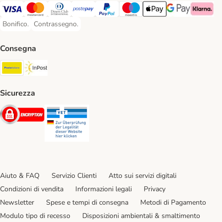
Visa. Payment Method
Mastercard. Payment Method
Diners Club. Payment Method
Postepay. Payment Method
PayPal. Payment Method
Maestro. Payment Method
Apple pay. Payment Met
Google Pay Paym
Klarna Pa
Bonifico.
Contrassegno.
Bonifico. Payment Method
Contrassegno. Payment Method
Consegna
Poste Italiane. Shipping Method
InPost. Shipping Method
Sicurezza
Security
Security
Aiuto & FAQ
Servizio Clienti
Atto sui servizi digitali
Condizioni di vendita
Informazioni legali
Privacy
Newsletter
Spese e tempi di consegna
Metodi di Pagamento
Modulo tipo di recesso
Disposizioni ambientali & smaltimento