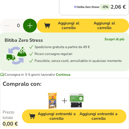
2,06 €
-6%
Aggiungi al
Aggiungi al
carrello
carrello
Scopri di più
Bitiba Zero Stress
Spedizione gratuita a partire da 49 €
Ricevi consegne regolari
Flessibile, senza costi, annullabile in qualsiasi momento
Consegna in 3-5 giorni lavorativi
Continua
Compralo con:
Prezzo
Aggiungi entrambi a
Aggiungi entrambi a
totale
carrello
carrello
0,00 €