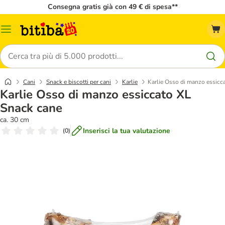
Consegna gratis già con 49 € di spesa**
Overview
catalogo
Cerca
Cani
Snack e biscotti per cani
Karlie
Karlie Osso di manzo essicc
Karlie Osso di manzo essiccato XL
Snack cane
ca. 30 cm
Inserisci la tua valutazione
(
0
)