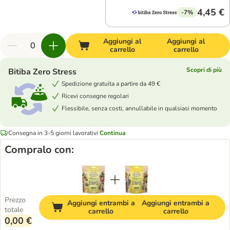
4,45 €
-7%
Aggiungi al
Aggiungi al
carrello
carrello
Scopri di più
Bitiba Zero Stress
Spedizione gratuita a partire da 49 €
Ricevi consegne regolari
Flessibile, senza costi, annullabile in qualsiasi momento
Consegna in 3-5 giorni lavorativi
Continua
Compralo con:
Prezzo
Aggiungi entrambi a
Aggiungi entrambi a
totale
carrello
carrello
0,00 €