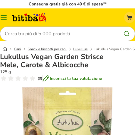
Consegna gratis già con 49 € di spesa**
Overview
catalogo
Cerca
Cani
Snack e biscotti per cani
Lukullus
Lukullus Vegan Garden St
Lukullus Vegan Garden Strisce
Mele, Carote & Albicocche
125 g
Inserisci la tua valutazione
(
0
)