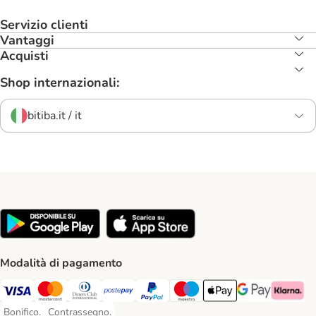
Servizio clienti
Vantaggi
Acquisti
Shop internazionali:
bitiba.it / it
Modalità di pagamento
Visa. Payment Method
Mastercard. Payment Method
Diners Club. Payment Method
Postepay. Payment Method
PayPal. Payment Method
Maestro. Payment Method
Apple pay. Payment Met
Google Pay Paym
Klarna Pa
Bonifico.
Contrassegno.