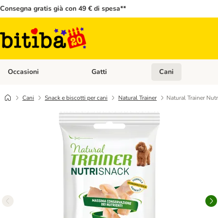
Consegna gratis già con 49 € di spesa**
Occasioni
Gatti
Cani
Apri Menù Categoria: Occasioni
Apri Menù Categoria: 
Cani
Snack e biscotti per cani
Natural Trainer
Natural Trainer Nut