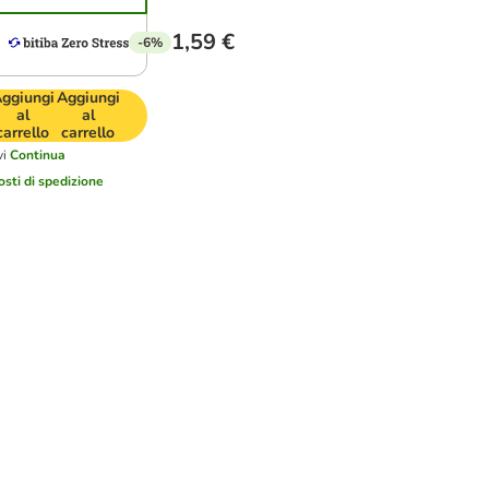
1,59 €
-6%
ggiungi
Aggiungi
al
al
carrello
carrello
vi
Continua
osti di spedizione