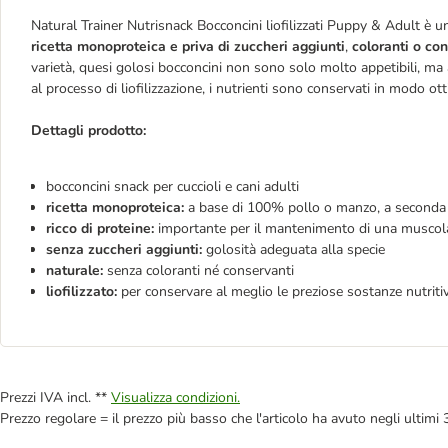
Natural Trainer Nutrisnack Bocconcini liofilizzati Puppy & Adult è un
ricetta monoproteica e priva di zuccheri aggiunti
,
coloranti o co
varietà, quesi golosi bocconcini non sono solo molto appetibili, ma 
al processo di liofilizzazione, i nutrienti sono conservati in modo o
Dettagli prodotto:
bocconcini snack per cuccioli e cani adulti
ricetta monoproteica:
a base di 100% pollo o manzo, a seconda de
ricco di proteine:
importante per il mantenimento di una muscol
senza zuccheri aggiunti:
golosità adeguata alla specie
naturale:
senza coloranti né conservanti
liofilizzato:
per conservare al meglio le preziose sostanze nutriti
Prezzi IVA incl. **
Visualizza condizioni.
Prezzo regolare = il prezzo più basso che l'articolo ha avuto negli ultimi 