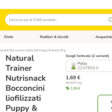
Cerca
Diete
Roditori & Uccelli
Acquariol
Gatti
Apri Menù Categoria: Cani
Apri Menù Categoria: Diete
Apri Menù Cat
risnack Bocconcini liofilizzati Puppy & Adult 20 g
Natural
Scegli l'articolo (2 varianti)
Pollo
Trainer
2237855.0
Nutrisnack
1,69 €
84,50 € / kg
Bocconcini
1,59 €
liofilizzati
Puppy &