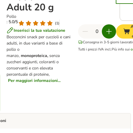
Adult 20 g
Pollo
: 5.0/5
(
1
)
A
Inserisci la tua valutazione
Bocconcini snack per cuccioli e cani
Consegna in 3-5 giorni lavorati
adulti, in due varianti a base di
pollo o
Tutti i prezzi IVA incl.
Più info sui
c
manzo,
monoproteica,
senza
zuccheri aggiunti, coloranti o
conservanti e con elevata
percentuale di proteine,
Per maggiori informazioni...
ioni