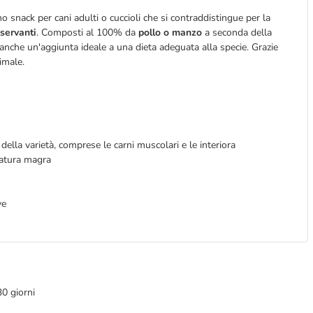
o snack per cani adulti o cuccioli che si contraddistingue per la
nservanti
. Composti al 100% da
pollo o manzo
a seconda della
anche un'aggiunta ideale a una dieta adeguata alla specie. Grazie
ttimale.
lla varietà, comprese le carni muscolari e le interiora
atura magra
ve
30 giorni