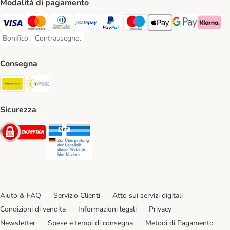
Modalità di pagamento
Visa. Payment Method
Mastercard. Payment Method
Diners Club. Payment Method
Postepay. Payment Method
PayPal. Payment Method
Maestro. Payment Method
Apple pay. Payment Met
Google Pay Paym
Klarna Pa
Bonifico.
Contrassegno.
Bonifico. Payment Method
Contrassegno. Payment Method
Consegna
Poste Italiane. Shipping Method
InPost. Shipping Method
Sicurezza
Security
Security
Aiuto & FAQ
Servizio Clienti
Atto sui servizi digitali
Condizioni di vendita
Informazioni legali
Privacy
Newsletter
Spese e tempi di consegna
Metodi di Pagamento