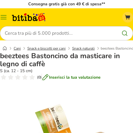
Consegna gratis già con 49 € di spesa**
Overview
catalogo
Cerca
Cani
Snack e biscotti per cani
Snack naturali
beeztees Bastoncino 
beeztees Bastoncino da masticare in
legno di caffè
S (ca. 12 - 15 cm)
Inserisci la tua valutazione
(
0
)