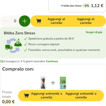
1,12 €
-6%
Aggiungi al
Aggiungi al
carrello
carrello
Scopri di più
Bitiba Zero Stress
Spedizione gratuita a partire da 49 €
Ricevi consegne regolari
Flessibile, senza costi, annullabile in qualsiasi momento
Consegna in 3-5 giorni lavorativi
Continua
Compralo con:
Prezzo
Aggiungi entrambi a
Aggiungi entrambi a
totale
carrello
carrello
0,00 €