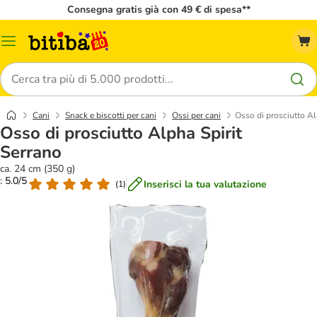
Consegna gratis già con 49 € di spesa**
Overview
catalogo
Cerca
Cani
Snack e biscotti per cani
Ossi per cani
Osso di prosciutto Al
Osso di prosciutto Alpha Spirit
Serrano
ca. 24 cm (350 g)
: 5.0/5
Inserisci la tua valutazione
(
1
)