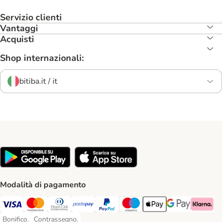
Servizio clienti
Vantaggi
Acquisti
Shop internazionali:
bitiba.it / it
Modalità di pagamento
Visa. Payment Method
Mastercard. Payment Method
Diners Club. Payment Method
Postepay. Payment Method
PayPal. Payment Method
Maestro. Payment Method
Apple pay. Payment Met
Google Pay Paym
Klarna Pa
Bonifico.
Contrassegno.