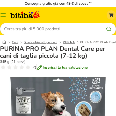
Consegna gratis già con 49 € di spesa**
Overview
catalogo
Cerca
Cani
Snack e biscotti per cani
PURINA
PURINA PRO PLAN Dental C
PURINA PRO PLAN Dental Care per
cani di taglia piccola (7-12 kg)
345 g (21 pezzi)
Inserisci la tua valutazione
(
0
)