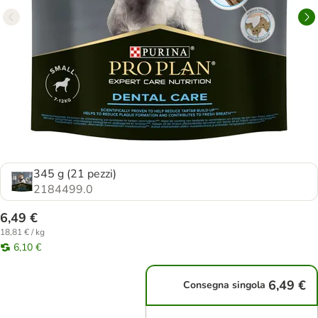
345 g (21 pezzi)
2184499.0
6,49 €
18,81 € / kg
6,10 €
6,49 €
Consegna singola