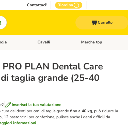
Contattaci!
Riordina
Carrello
ogia
Cavalli
Marche top
egoria: Roditori & Uccelli
Apri Menù Categoria: Acquariologia
Apri Menù Categoria: Cavalli
 PRO PLAN Dental Care
 di taglia grande (25-40
Inserisci la tua valutazione
(
0
)
a cura dei denti per cani di taglia grande
fino a 40 kg
, può ridurre la
, 12 bastoncini per confezione, pulisce anche i denti difficili da
ggiori informazioni...