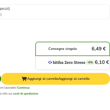
pezzi)
0
6,49 €
Consegna singola
6,10 €
-6%
Aggiungi al carrello
Aggiungi al carrello
ni lavorativi
Continua
ù info sui
costi di spedizione