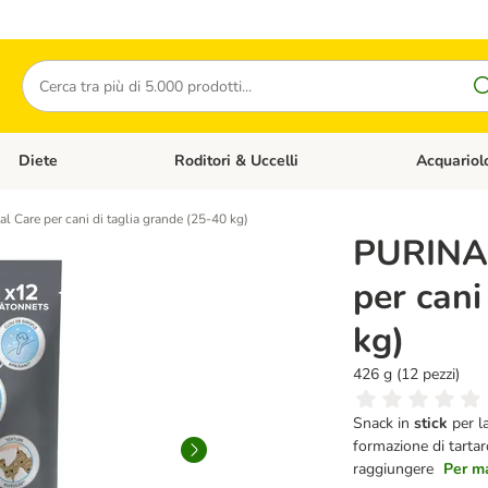
Cerca
Diete
Roditori & Uccelli
Acquariol
Gatti
Apri Menù Categoria: Cani
Apri Menù Categoria: Diete
Apri Menù Cat
are per cani di taglia grande (25-40 kg)
PURINA
per cani
kg)
426 g (12 pezzi)
Snack in
stick
per l
formazione di tartaro
raggiungere
Per ma