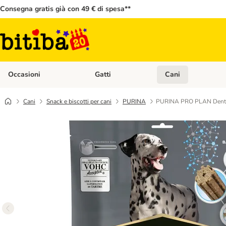
Consegna gratis già con 49 € di spesa**
Occasioni
Gatti
Cani
Apri Menù Categoria: Occasioni
Apri Menù Categoria: 
Cani
Snack e biscotti per cani
PURINA
PURINA PRO PLAN Dental C