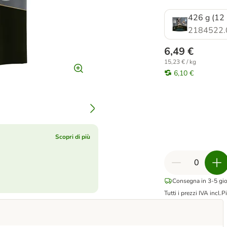
426 g (12 
2184522.
6,49 €
15,23 € / kg
6,10 €
Scopri di più
Consegna in 3-5 gior
Tutti i prezzi IVA incl.
Pi