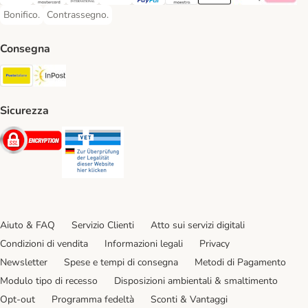
Visa. Payment Method
Mastercard. Payment Method
Diners Club. Payment Method
Postepay. Payment Method
PayPal. Payment Method
Maestro. Payment Method
Apple pay. Payment Met
Google Pay Paym
Klarna Pa
Bonifico.
Contrassegno.
Bonifico. Payment Method
Contrassegno. Payment Method
Consegna
Poste Italiane. Shipping Method
InPost. Shipping Method
Sicurezza
Security
Security
Aiuto & FAQ
Servizio Clienti
Atto sui servizi digitali
Condizioni di vendita
Informazioni legali
Privacy
Newsletter
Spese e tempi di consegna
Metodi di Pagamento
Modulo tipo di recesso
Disposizioni ambientali & smaltimento
Opt-out
Programma fedeltà
Sconti & Vantaggi