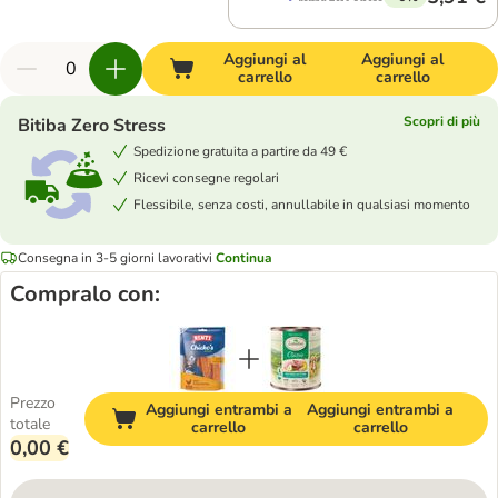
Aggiungi al
Aggiungi al
carrello
carrello
Scopri di più
Bitiba Zero Stress
Spedizione gratuita a partire da 49 €
Ricevi consegne regolari
Flessibile, senza costi, annullabile in qualsiasi momento
Consegna in 3-5 giorni lavorativi
Continua
Compralo con:
Prezzo
Aggiungi entrambi a
Aggiungi entrambi a
totale
carrello
carrello
0,00 €