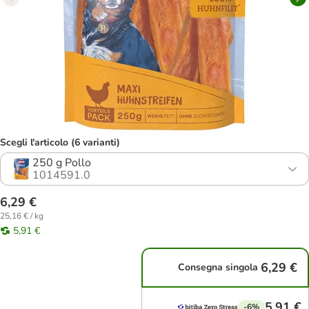
Scegli l'articolo (6 varianti)
250 g Pollo
1014591.0
6,29 €
25,16 € / kg
5,91 €
6,29 €
Consegna singola
5,91 €
-6%