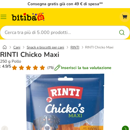
Consegna gratis già con 49 € di spesa**
Overview
catalogo
Cerca
Cani
Snack e biscotti per cani
RINTI
RINTI Chicko Maxi
RINTI Chicko Maxi
250 g Pollo
: 4.9/5
Inserisci la tua valutazione
(
75
)