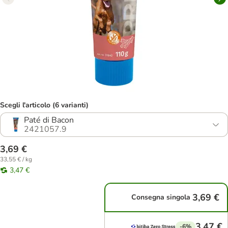
Scegli l'articolo (6 varianti)
Paté di Bacon
2421057.9
3,69 €
33,55 € / kg
3,47 €
3,69 €
Consegna singola
3,47 €
-6%