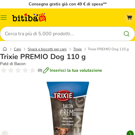
Consegna gratis già con 49 € di spesa**
Overview
catalogo
Cerca
Cani
Snack e biscotti per cani
Trixie
Trixie PREMIO Dog 110 g
Trixie PREMIO Dog 110 g
Paté di Bacon
Inserisci la tua valutazione
(
0
)