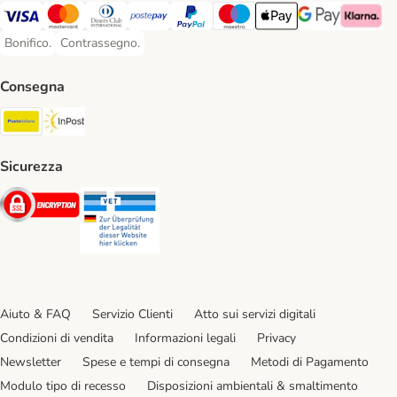
Visa. Payment Method
Mastercard. Payment Method
Diners Club. Payment Method
Postepay. Payment Method
PayPal. Payment Method
Maestro. Payment Method
Apple pay. Payment Met
Google Pay Paym
Klarna Pa
Bonifico.
Contrassegno.
Bonifico. Payment Method
Contrassegno. Payment Method
Consegna
Poste Italiane. Shipping Method
InPost. Shipping Method
Sicurezza
Security
Security
Aiuto & FAQ
Servizio Clienti
Atto sui servizi digitali
Condizioni di vendita
Informazioni legali
Privacy
Newsletter
Spese e tempi di consegna
Metodi di Pagamento
Modulo tipo di recesso
Disposizioni ambientali & smaltimento