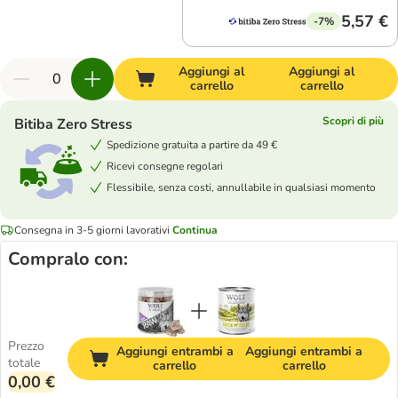
5,57 €
-7%
Aggiungi al
Aggiungi al
carrello
carrello
Scopri di più
Bitiba Zero Stress
Spedizione gratuita a partire da 49 €
Ricevi consegne regolari
Flessibile, senza costi, annullabile in qualsiasi momento
Consegna in 3-5 giorni lavorativi
Continua
Compralo con:
Prezzo
Aggiungi entrambi a
Aggiungi entrambi a
totale
carrello
carrello
0,00 €