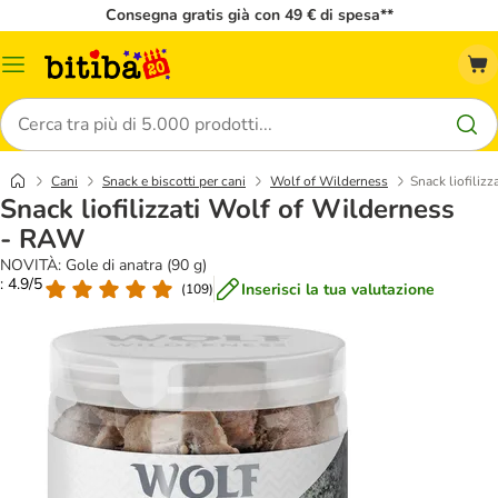
Consegna gratis già con 49 € di spesa**
Overview
catalogo
Cerca
Cani
Snack e biscotti per cani
Wolf of Wilderness
Snack liofiliz
Snack liofilizzati Wolf of Wilderness
- RAW
NOVITÀ: Gole di anatra (90 g)
: 4.9/5
Inserisci la tua valutazione
(
109
)