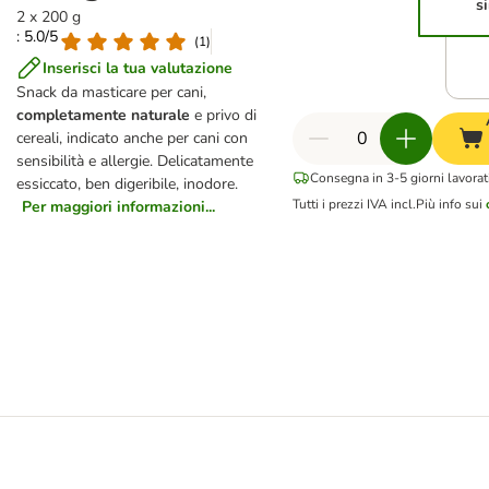
s
2 x 200 g
: 5.0/5
(
1
)
Inserisci la tua valutazione
Snack da masticare per cani,
completamente naturale
e privo di
cereali, indicato anche per cani con
sensibilità e allergie. Delicatamente
Consegna in 3-5 giorni lavorati
essiccato, ben digeribile, inodore.
Tutti i prezzi IVA incl.
Più info sui
Per maggiori informazioni...