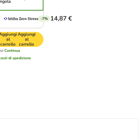
ingola
14,87 €
-7%
Aggiungi
Aggiungi
al
al
carrello
carrello
vi
Continua
costi di spedizione