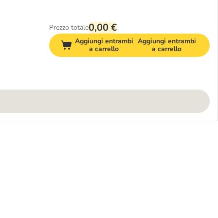
0,00 €
Prezzo totale
Aggiungi entrambi
Aggiungi entrambi
a carrello
a carrello