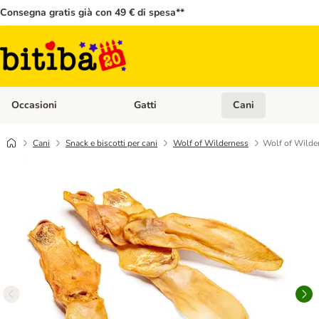
Consegna gratis già con 49 € di spesa**
Occasioni
Gatti
Cani
Apri Menù Categoria: Occasioni
Apri Menù Categoria: 
Cani
Snack e biscotti per cani
Wolf of Wilderness
Wolf of Wilde