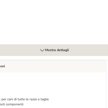
 per cane
Mostra dettagli
ioni
 per cani di tutte le razze e taglie
questi componenti