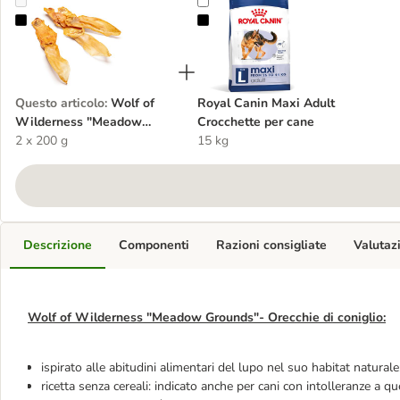
Wolf of Wilderness "Meadow Grounds" Orecchie di coniglio
Royal Canin Maxi Adult Crocchette
Questo articolo
:
Wolf of
Royal Canin Maxi Adult
Wilderness "Meadow
Crocchette per cane
Grounds" Orecchie di
2 x 200 g
15 kg
coniglio
Descrizione
Componenti
Razioni consigliate
Valutaz
Wolf of Wilderness "Meadow Grounds"- Orecchie di coniglio:
ispirato alle abitudini alimentari del lupo nel suo habitat naturale:
ricetta senza cereali: indicato anche per cani con intolleranze a 