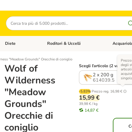
Cerca
Diete
Roditori & Uccelli
Acquariol
Gatti
Apri Menù Categoria: Cani
Apri Menù Categoria: Diete
Apri Menù Cat
rness "Meadow Grounds" Orecchie di coniglio
Prezzo 
Wolf of
degli s
Scegli l'articolo (2 varianti)
articoli
acquist
2 x 200 g
Wilderness
singol
614039.5
"Meadow
-5.83%
Prezzo reg.
16,98 €
15,99 €
Grounds"
39,98 € / kg
14,87 €
Orecchie di
coniglio
C