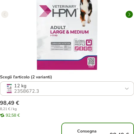
Scegli l'articolo (2 varianti)
12 kg
2358672.3
98,49 €
8,21 € / kg
92,58 €
Consegna