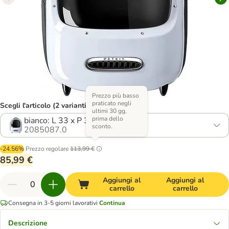
Prezzo più basso
praticato negli
Scegli l'articolo (2 varianti)
ultimi 30 gg,
prima dello
bianco: L 33 x P 30 x H 45 cm
sconto.
2085087.0
-24.56%
Prezzo regolare
113,99 €
85,99 €
Aggiungi al
Aggiungi al
carrello
carrello
Consegna in 3-5 giorni lavorativi
Continua
Descrizione