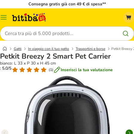
Consegna gratis già con 49 € di spesa**
Overview
catalogo
Cerca
Gatti
In viaggio con il tuo gatto
Trasportini e borse
Petkit Breezy 
Petkit Breezy 2 Smart Pet Carrier
bianco: L 33 x P 30 x H 45 cm
: 5.0/5
Inserisci la tua valutazione
(
1
)