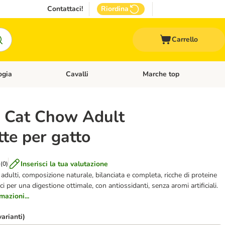
Contattaci!
Riordina
Carrello
ogia
Cavalli
Marche top
egoria: Roditori & Uccelli
Apri Menù Categoria: Acquariologia
Apri Menù Categoria: Cavalli
 Cat Chow Adult
te per gatto
Inserisci la tua valutazione
(
0
)
 adulti, composizione naturale, bilanciata e completa, ricche di proteine
ci per una digestione ottimale, con antiossidanti, senza aromi artificiali.
mazioni...
varianti)