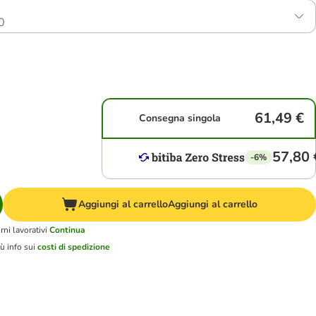
0
61,49 €
Consegna singola
57,80 
-6%
Aggiungi al carrello
Aggiungi al carrello
ni lavorativi
Continua
ù info sui
costi di spedizione