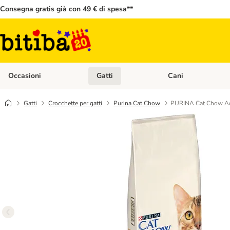
Consegna gratis già con 49 € di spesa**
Occasioni
Gatti
Cani
Apri Menù Categoria: Occasioni
Apri Menù Categoria: 
Gatti
Crocchette per gatti
Purina Cat Chow
PURINA Cat Chow Adu