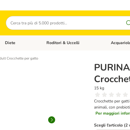
Cerca
Diete
Roditori & Uccelli
Acquariol
Gatti
Apri Menù Categoria: Cani
Apri Menù Categoria: Diete
Apri Menù Cat
lt Crocchette per gatto
PURINA
Crocchet
15 kg
Crocchette per gatti
animali, con prebioti
Per maggiori infor
Scegli l'articolo (2 