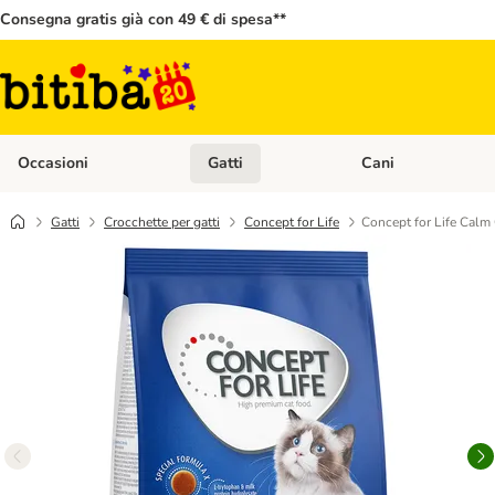
Consegna gratis già con 49 € di spesa**
Occasioni
Gatti
Cani
Apri Menù Categoria: Occasioni
Apri Menù Categoria: 
Gatti
Crocchette per gatti
Concept for Life
Concept for Life Calm 