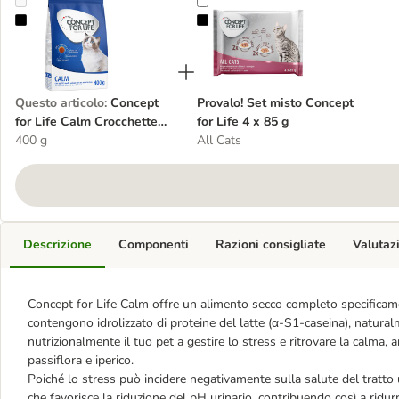
Concept for Life Calm Crocchette per gatto
Provalo! Set misto Concept for Lif
Questo articolo
:
Concept
Provalo! Set misto Concept
for Life Calm Crocchette
for Life 4 x 85 g
per gatto
400 g
All Cats
Descrizione
Componenti
Razioni consigliate
Valutaz
Concept for Life Calm offre un alimento secco completo specificament
contengono idrolizzato di proteine del latte (α-S1-caseina), naturalm
nutrizionalmente il tuo pet a gestire lo stress e ritrovare la calma, an
passiflora e iperico.
Poiché lo stress può incidere negativamente sulla salute del tratto
che favorisce la riduzione del pH urinario, contribuendo così a ridurre