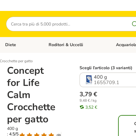
Cerca
Diete
Roditori & Uccelli
Acquariol
Gatti
Apri Menù Categoria: Cani
Apri Menù Categoria: Diete
Apri Menù Cat
Crocchette per gatto
Concept
Scegli l'articolo (3 varianti)
400 g
for Life
1655709.1
Calm
3,79 €
9,48 € / kg
Crocchette
3,52 €
per gatto
400 g
: 4.5/5
(
8
)