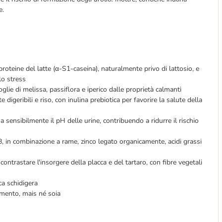
le.
i proteine del latte (α-S1-caseina), naturalmente privo di lattosio, e
lo stress
glie di melissa, passiflora e iperico dalle proprietà calmanti
e digeribili e riso, con inulina prebiotica per favorire la salute della
a sensibilmente il pH delle urine, contribuendo a ridurre il rischio
, in combinazione a rame, zinco legato organicamente, acidi grassi
ntrastare l'insorgere della placca e del tartaro, con fibre vegetali
cca schidigera
rumento, mais né soia