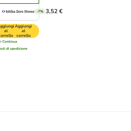
3,52 €
-7%
ggiungi
Aggiungi
al
al
carrello
carrello
i
Continua
osti di spedizione