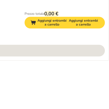
0,00 €
Prezzo totale
Aggiungi entrambi
Aggiungi entrambi
a carrello
a carrello