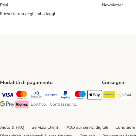
Resi
Newsletter
Etichettatura degli imballaggi
Modalità di pagamento
Consegna
Poste Ital
In
Visa. Payment Method
Mastercard. Payment Method
Diners Club. Payment Method
Postepay. Payment Method
PayPal. Payment Method
Maestro. Payment Method
Apple pay. Payment Met
Bonifico.
Contrassegno.
Bonifico. Payment Method
Contrassegno. Payment Method
Google Pay Payment Method
Klarna Payment Method
Aiuto & FAQ
Servizio Clienti
Atto sui servizi digitali
Condizioni 