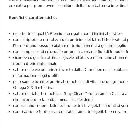
prebiotica per promuovere l'equilibrio della flora batterica intestina
Benefici e caratteristiche:
crocchette di qualità Premium per gatti adulti inclini allo stress
con L-triptofano e idrolizzato di proteine del latte: l'idrolizzato d
l'L-triptofano possono aiutare nutrizionalmente a gestire meglio 
con complesso di erbe dalle proprietà calmanti: fiori di luppolo, fo
sicurezza digestiva ottimale: grazie all'utilizzo di proteine altament
flora batterica intestinale
salute delle vie urinarie: è favorita dalla DL-metionina che abbass
di formazione degli uroliti;
pelo sano e lucente: grazie al complesso di vitamine del gruppo B
Omega 3 & 6 e biotina
salute dentale: il complesso Stay-Clean™ con vitamina C aiuta a co
che favoriscono la pulizia meccanica dei denti
contrastano l'odore delle feci: con estratti vegetali naturali di yu
con riso come fonte di carboidrati altamente digeribili - senza f