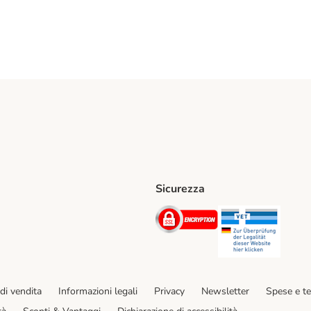
Sicurezza
iane. Shipping Method
Post. Shipping Method
Security
Securit
hod
di vendita
Informazioni legali
Privacy
Newsletter
Spese e t