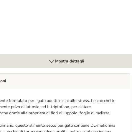
e 4 x 85 g
Mostra dettagli
ioni
e formulato per i gatti adulti inclini allo stress. Le crocchette
ente privo di lattosio, ed L-triptofano, per aiutare
che grazie alle proprietà di fiori di luppolo, foglie di melissa,
 urinario, questo alimento secco per gatti contiene DL-metionina
 il rischio di formazione degli uroliti. Inoltre, contiene inulina