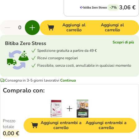
3,06 €
-7%
Aggiungi al
Aggiungi al
carrello
carrello
Scopri di più
Bitiba Zero Stress
Spedizione gratuita a partire da 49 €
Ricevi consegne regolari
Flessibile, senza costi, annullabile in qualsiasi momento
Consegna in 3-5 giorni lavorativi
Continua
Compralo con:
Prezzo
Aggiungi entrambi a
Aggiungi entrambi a
totale
carrello
carrello
0,00 €