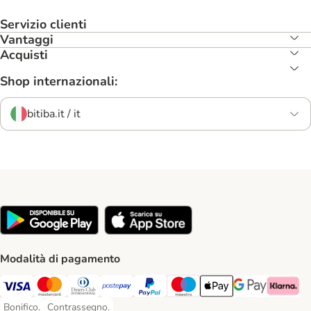
Servizio clienti
Vantaggi
Acquisti
Shop internazionali:
bitiba.it / it
Modalità di pagamento
Visa. Payment Method
Mastercard. Payment Method
Diners Club. Payment Method
Postepay. Payment Method
PayPal. Payment Method
Maestro. Payment Method
Apple pay. Payment Met
Google Pay Paym
Klarna Pa
Bonifico.
Contrassegno.