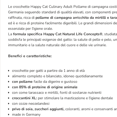
Le crocchette Happy Cat Culinary Adult Pollame di campagna cost
Germania seguendo standard di qualità elevati, con componenti preg
raffinata, ricca di
pollame di campagna arricchito da mirtilli e ta
ed è e ricca di proteine facilmente digeribili. Le grandi dimensioni 
essenziale per l'igiene orale.
La
formula specifica Happy Cat Natural Life Concepts®
, studiat
soddisfa le principali esigenze del gatto: la salute di pelle e pelo,
immunitario e la salute naturale del cuore e delle vie urinarie.
Benefici e caratteristiche:
crocchette per gatti a partire da 1 anno di età
alimento completo e bilanciato, idoneo quotidianamente
con pollame
facile da digerire e gustoso
con 85% di proteine di origine animale
con come tarassaco e mirtilli, fonti di sostanze nutrienti
croccantini XL:
per stimolare la masticazione e l'igiene dentale
con cozze neozelandesi
privo di soia, zuccheri aggiunti,
coloranti, aromi e conservanti art
made in Germany