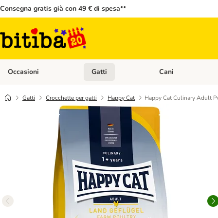
Consegna gratis già con 49 € di spesa**
Occasioni
Gatti
Cani
Apri Menù Categoria: Occasioni
Apri Menù Categoria: 
Gatti
Crocchette per gatti
Happy Cat
Happy Cat Culinary Adult 