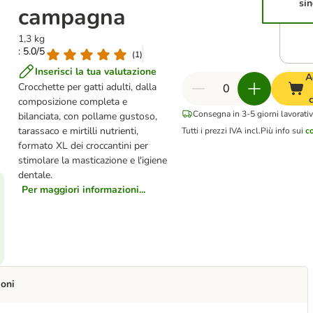
si
campagna
1,3 kg
: 5.0/5
(
1
)
Inserisci la tua valutazione
A
Crocchette per gatti adulti, dalla
c
composizione completa e
Consegna in 3-5 giorni lavorativ
bilanciata, con pollame gustoso,
tarassaco e mirtilli nutrienti,
Tutti i prezzi IVA incl.
Più info sui
co
formato XL dei croccantini per
stimolare la masticazione e l'igiene
dentale.
Per maggiori informazioni...
ioni