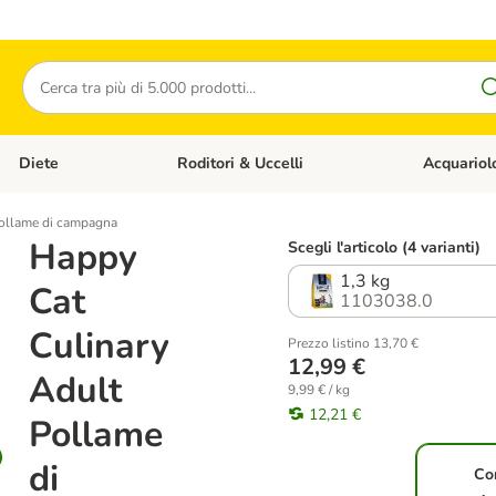
Cerca
Diete
Roditori & Uccelli
Acquariol
Gatti
Apri Menù Categoria: Cani
Apri Menù Categoria: Diete
Apri Menù Cat
Pollame di campagna
Happy
Scegli l'articolo (4 varianti)
1,3 kg
Cat
1103038.0
Culinary
Prezzo listino 13,70 €
12,99 €
Adult
9,99 € / kg
12,21 €
Pollame
di
Co