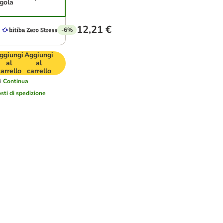
ngola
12,21 €
-6%
ggiungi
Aggiungi
al
al
arrello
carrello
i
Continua
sti di spedizione