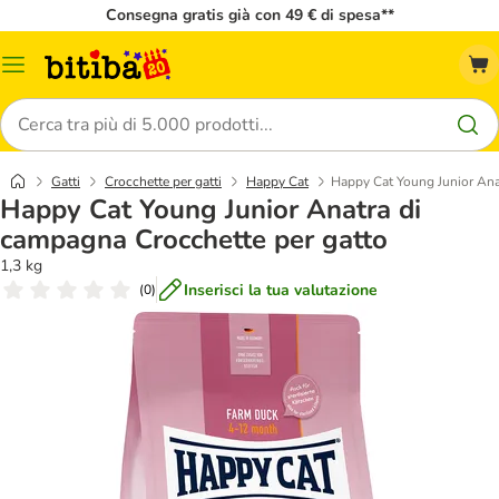
Consegna gratis già con 49 € di spesa**
Overview
catalogo
Cerca
Gatti
Crocchette per gatti
Happy Cat
Happy Cat Young Junior Ana
Happy Cat Young Junior Anatra di
campagna Crocchette per gatto
1,3 kg
Inserisci la tua valutazione
(
0
)