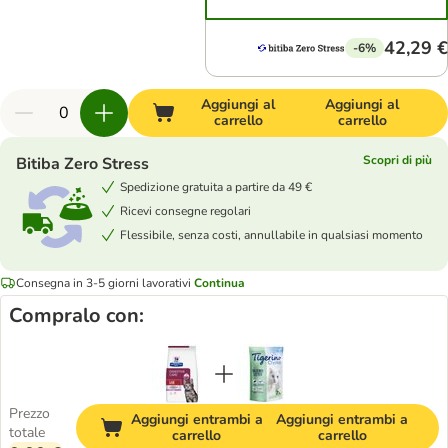
42,29 €
-6%
Aggiungi al
Aggiungi al
carrello
carrello
Scopri di più
Bitiba Zero Stress
Spedizione gratuita a partire da 49 €
Ricevi consegne regolari
Flessibile, senza costi, annullabile in qualsiasi momento
Consegna in 3-5 giorni lavorativi
Continua
Compralo con:
Prezzo
Aggiungi entrambi a
Aggiungi entrambi a
totale
carrello
carrello