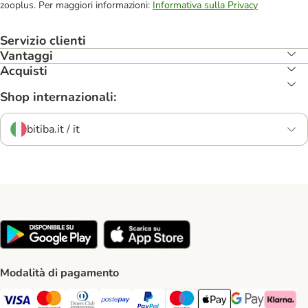
zooplus. Per maggiori informazioni:
Informativa sulla Privacy
Servizio clienti
Vantaggi
Acquisti
Shop internazionali:
bitiba.it / it
Modalità di pagamento
Visa. Payment Method
Mastercard. Payment Method
Diners Club. Payment Method
Postepay. Payment Method
PayPal. Payment Method
Maestro. Payment Method
Apple pay. Payment Met
Google Pay Paym
Klarna Pa