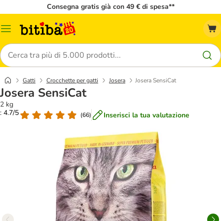
Consegna gratis già con 49 € di spesa**
Overview
catalogo
Cerca
Gatti
Crocchette per gatti
Josera
Josera SensiCat
Josera SensiCat
2 kg
: 4.7/5
Inserisci la tua valutazione
(
66
)