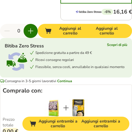
16,16 €
-6%
Aggiungi al
Aggiungi al
carrello
carrello
Scopri di più
Bitiba Zero Stress
Spedizione gratuita a partire da 49 €
Ricevi consegne regolari
Flessibile, senza costi, annullabile in qualsiasi momento
Consegna in 3-5 giorni lavorativi
Continua
Compralo con:
Prezzo
Aggiungi entrambi a
Aggiungi entrambi a
totale
carrello
carrello
0,00 €