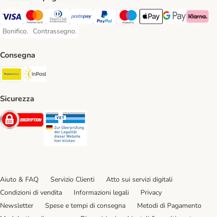
Visa. Payment Method
Mastercard. Payment Method
Diners Club. Payment Method
Postepay. Payment Method
PayPal. Payment Method
Maestro. Payment Method
Apple pay. Payment Met
Google Pay Paym
Klarna Pa
Bonifico.
Contrassegno.
Bonifico. Payment Method
Contrassegno. Payment Method
Consegna
Poste Italiane. Shipping Method
InPost. Shipping Method
Sicurezza
Security
Security
Aiuto & FAQ
Servizio Clienti
Atto sui servizi digitali
Condizioni di vendita
Informazioni legali
Privacy
Newsletter
Spese e tempi di consegna
Metodi di Pagamento