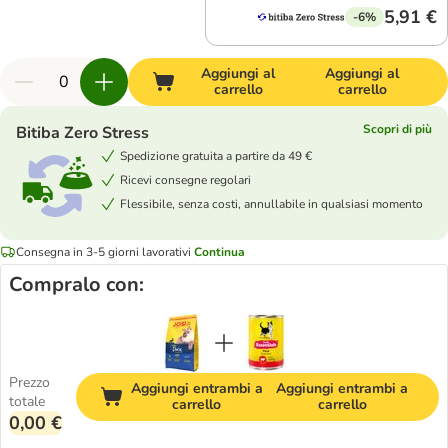
5,91 €
-6%
Aggiungi al
Aggiungi al
carrello
carrello
Scopri di più
Bitiba Zero Stress
Spedizione gratuita a partire da 49 €
Ricevi consegne regolari
Flessibile, senza costi, annullabile in qualsiasi momento
Consegna in 3-5 giorni lavorativi
Continua
Compralo con:
Prezzo
Aggiungi entrambi a
Aggiungi entrambi a
totale
carrello
carrello
0,00 €