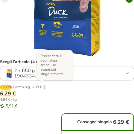
Prezzo totale
degli stessi
Scegli l'articolo (4 varianti)
articoli se
acquistati
2 x 650 g
singolarmente
1904334.1
-9.89%
Prezzo reg.
6,98 €
6,29 €
4,84 € / kg
5,91 €
6,29 €
Consegna singola