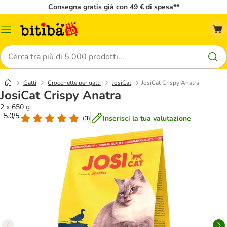
Consegna gratis già con 49 € di spesa**
Overview
catalogo
Cerca
Gatti
Crocchette per gatti
JosiCat
JosiCat Crispy Anatra
JosiCat Crispy Anatra
2 x 650 g
: 5.0/5
Inserisci la tua valutazione
(
3
)