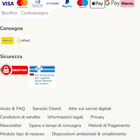
Visa. Payment Method
Mastercard. Payment Method
Diners Club. Payment Method
Postepay. Payment Method
PayPal. Payment Method
Maestro. Payment Method
Apple pay. Payment Met
Google Pay Paym
Klarna Pa
Bonifico.
Contrassegno.
Bonifico. Payment Method
Contrassegno. Payment Method
Consegna
Poste Italiane. Shipping Method
InPost. Shipping Method
Sicurezza
Security
Security
Aiuto & FAQ
Servizio Clienti
Atto sui servizi digitali
Condizioni di vendita
Informazioni legali
Privacy
Newsletter
Spese e tempi di consegna
Metodi di Pagamento
Modulo tipo di recesso
Disposizioni ambientali & smaltimento