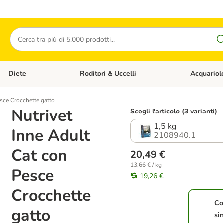
Cerca
Diete
Roditori & Uccelli
Acquariol
Gatti
Apri Menù Categoria: Cani
Apri Menù Categoria: Diete
Apri Menù Cat
esce Crocchette gatto
Nutrivet
Scegli l'articolo (3 varianti)
1,5 kg
Inne Adult
2108940.1
Cat con
20,49 €
13,66 € / kg
Pesce
19,26 €
Crocchette
Co
gatto
si