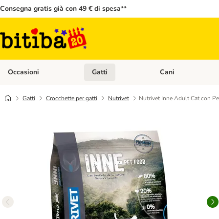
Consegna gratis già con 49 € di spesa**
Occasioni
Gatti
Cani
Apri Menù Categoria: Occasioni
Apri Menù Categoria: 
Gatti
Crocchette per gatti
Nutrivet
Nutrivet Inne Adult Cat con P