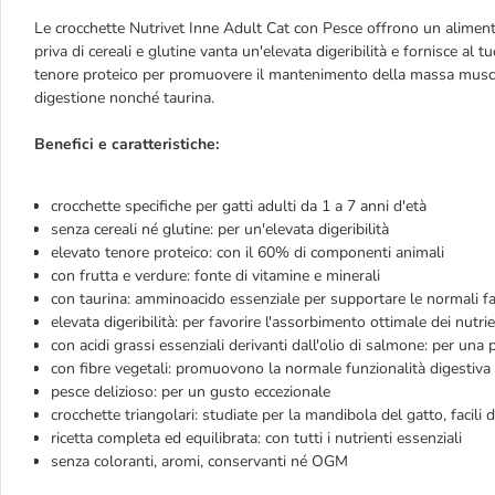
Le crocchette Nutrivet Inne Adult Cat con Pesce offrono un alimento 
priva di cereali e glutine vanta un'elevata digeribilità e fornisce al t
tenore proteico per promuovere il mantenimento della massa musco
digestione nonché taurina.
Benefici e caratteristiche:
crocchette specifiche per gatti adulti da 1 a 7 anni d'età
senza cereali né glutine: per un'elevata digeribilità
elevato tenore proteico: con il 60% di componenti animali
con frutta e verdure: fonte di vitamine e minerali
con taurina: amminoacido essenziale per supportare le normali fa
elevata digeribilità: per favorire l'assorbimento ottimale dei nutrie
con acidi grassi essenziali derivanti dall'olio di salmone: per una
con fibre vegetali: promuovono la normale funzionalità digestiva
pesce delizioso: per un gusto eccezionale
crocchette triangolari: studiate per la mandibola del gatto, facili 
ricetta completa ed equilibrata: con tutti i nutrienti essenziali
senza coloranti, aromi, conservanti né OGM