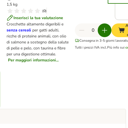
1,5 kg
(
0
)
Inserisci la tua valutazione
Crocchette altamente digeribili e
A
senza cereali
per gatti adulti,
ricche di proteine animali, con olio
Consegna in 3-5 giorni lavorativ
di salmone a sostegno della salute
Tutti i prezzi IVA incl.
Più info sui
c
di pelle e pelo, con taurina e fibre
per una digestione ottimale.
Per maggiori informazioni...