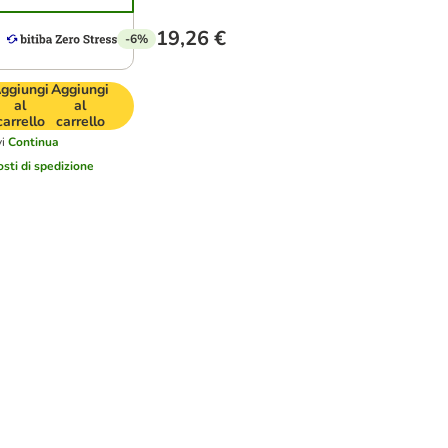
19,26 €
-6%
ggiungi
Aggiungi
al
al
carrello
carrello
i
Continua
osti di spedizione