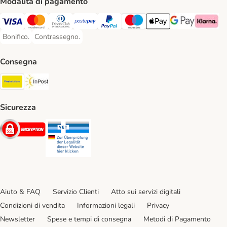
Modalità di pagamento
Visa. Payment Method
Mastercard. Payment Method
Diners Club. Payment Method
Postepay. Payment Method
PayPal. Payment Method
Maestro. Payment Method
Apple pay. Payment Met
Google Pay Paym
Klarna Pa
Bonifico.
Contrassegno.
Bonifico. Payment Method
Contrassegno. Payment Method
Consegna
Poste Italiane. Shipping Method
InPost. Shipping Method
Sicurezza
Security
Security
Aiuto & FAQ
Servizio Clienti
Atto sui servizi digitali
Condizioni di vendita
Informazioni legali
Privacy
Newsletter
Spese e tempi di consegna
Metodi di Pagamento