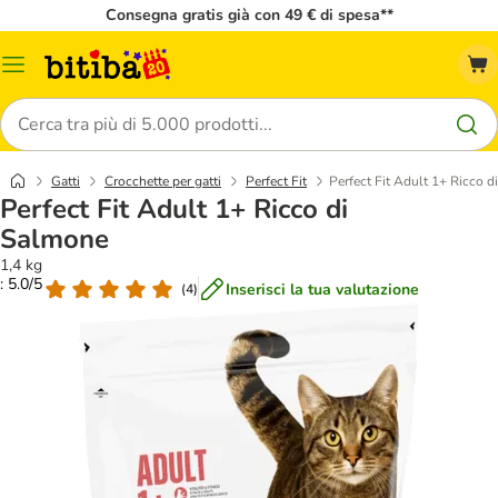
Consegna gratis già con 49 € di spesa**
Overview
catalogo
Cerca
Gatti
Crocchette per gatti
Perfect Fit
Perfect Fit Adult 1+ Ricco 
Perfect Fit Adult 1+ Ricco di
Salmone
1,4 kg
: 5.0/5
Inserisci la tua valutazione
(
4
)