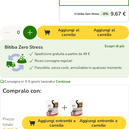
9,67 €
-6%
Aggiungi al
Aggiungi al
carrello
carrello
Scopri di più
Bitiba Zero Stress
Spedizione gratuita a partire da 49 €
Ricevi consegne regolari
Flessibile, senza costi, annullabile in qualsiasi momento
Consegna in 3-5 giorni lavorativi
Continua
Compralo con:
Prezzo
Aggiungi entrambi a
Aggiungi entrambi a
totale
carrello
carrello