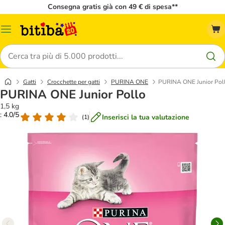
Consegna gratis già con 49 € di spesa**
Overview
catalogo
Cerca
Gatti
Crocchette per gatti
PURINA ONE
PURINA ONE Junior Pol
PURINA ONE Junior Pollo
1,5 kg
: 4.0/5
Inserisci la tua valutazione
(
1
)