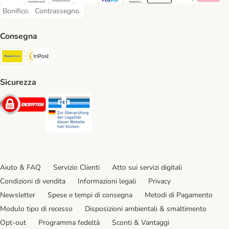
Visa. Payment Method
Mastercard. Payment Method
Diners Club. Payment Method
Postepay. Payment Method
PayPal. Payment Method
Maestro. Payment Method
Apple pay. Payment Met
Google Pay Paym
Klarna Pa
Bonifico.
Contrassegno.
Bonifico. Payment Method
Contrassegno. Payment Method
Consegna
Poste Italiane. Shipping Method
InPost. Shipping Method
Sicurezza
Security
Security
Aiuto & FAQ
Servizio Clienti
Atto sui servizi digitali
Condizioni di vendita
Informazioni legali
Privacy
Newsletter
Spese e tempi di consegna
Metodi di Pagamento
Modulo tipo di recesso
Disposizioni ambientali & smaltimento
Opt-out
Programma fedeltà
Sconti & Vantaggi