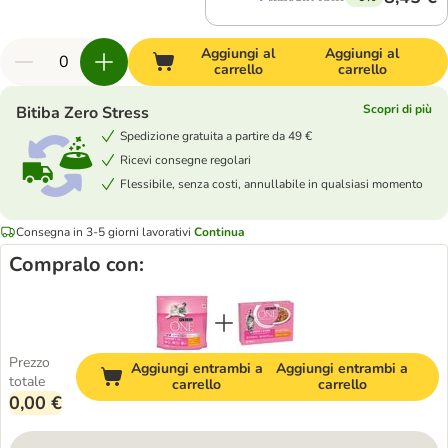
Aggiungi al
Aggiungi al
carrello
carrello
Scopri di più
Bitiba Zero Stress
Spedizione gratuita a partire da 49 €
Ricevi consegne regolari
Flessibile, senza costi, annullabile in qualsiasi momento
Consegna in 3-5 giorni lavorativi
Continua
Compralo con:
Prezzo
Aggiungi entrambi a
Aggiungi entrambi a
totale
carrello
carrello
0,00 €