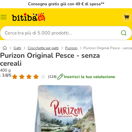
Consegna gratis già con 49 € di spesa**
Overview
catalogo
Cerca
Gatti
Crocchette per gatti
Purizon
Purizon Original Pesce - senza
Purizon Original Pesce - senza
cereali
400 g
: 3.8/5
Inserisci la tua valutazione
(
124
)