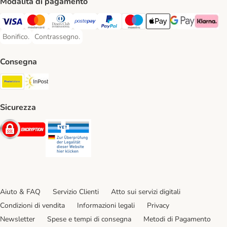
Modalità di pagamento
Visa. Payment Method
Mastercard. Payment Method
Diners Club. Payment Method
Postepay. Payment Method
PayPal. Payment Method
Maestro. Payment Method
Apple pay. Payment Met
Google Pay Paym
Klarna Pa
Bonifico.
Contrassegno.
Bonifico. Payment Method
Contrassegno. Payment Method
Consegna
Poste Italiane. Shipping Method
InPost. Shipping Method
Sicurezza
Security
Security
Aiuto & FAQ
Servizio Clienti
Atto sui servizi digitali
Condizioni di vendita
Informazioni legali
Privacy
Newsletter
Spese e tempi di consegna
Metodi di Pagamento