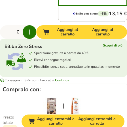
13,15 €
-6%
Aggiungi al
Aggiungi al
carrello
carrello
Scopri di più
Bitiba Zero Stress
Spedizione gratuita a partire da 49 €
Ricevi consegne regolari
Flessibile, senza costi, annullabile in qualsiasi momento
Consegna in 3-5 giorni lavorativi
Continua
Compralo con:
Prezzo
Aggiungi entrambi a
Aggiungi entrambi a
totale
carrello
carrello