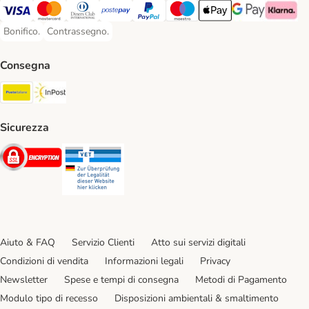
Visa. Payment Method
Mastercard. Payment Method
Diners Club. Payment Method
Postepay. Payment Method
PayPal. Payment Method
Maestro. Payment Method
Apple pay. Payment Met
Google Pay Paym
Klarna Pa
Bonifico.
Contrassegno.
Bonifico. Payment Method
Contrassegno. Payment Method
Consegna
Poste Italiane. Shipping Method
InPost. Shipping Method
Sicurezza
Security
Security
Aiuto & FAQ
Servizio Clienti
Atto sui servizi digitali
Condizioni di vendita
Informazioni legali
Privacy
Newsletter
Spese e tempi di consegna
Metodi di Pagamento
Modulo tipo di recesso
Disposizioni ambientali & smaltimento