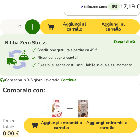
17,19 €
-6%
Aggiungi al
Aggiungi al
carrello
carrello
Scopri di più
Bitiba Zero Stress
Spedizione gratuita a partire da 49 €
Ricevi consegne regolari
Flessibile, senza costi, annullabile in qualsiasi momento
Consegna in 3-5 giorni lavorativi
Continua
Compralo con:
Prezzo
Aggiungi entrambi a
Aggiungi entrambi a
totale
carrello
carrello
0,00 €