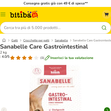
Consegna gratis già con 49 € di spesa**
Overview
catalogo
Cerca
Gatti
Crocchette per gatti
Sanabelle
Sanabelle Care Gastrointesti
Sanabelle Care Gastrointestinal
2 kg
: 4.0/5
Inserisci la tua valutazione
(
1
)