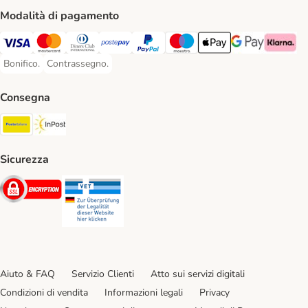
Modalità di pagamento
Visa. Payment Method
Mastercard. Payment Method
Diners Club. Payment Method
Postepay. Payment Method
PayPal. Payment Method
Maestro. Payment Method
Apple pay. Payment Met
Google Pay Paym
Klarna Pa
Bonifico.
Contrassegno.
Bonifico. Payment Method
Contrassegno. Payment Method
Consegna
Poste Italiane. Shipping Method
InPost. Shipping Method
Sicurezza
Security
Security
Aiuto & FAQ
Servizio Clienti
Atto sui servizi digitali
Condizioni di vendita
Informazioni legali
Privacy