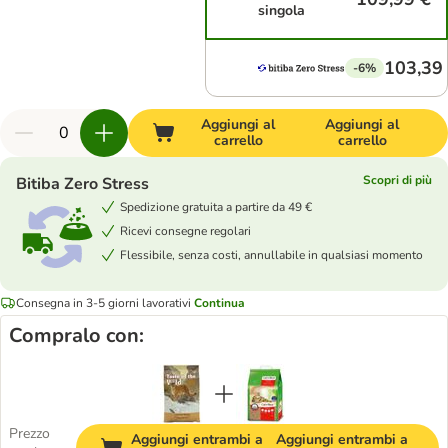
singola
103,39
-6%
Aggiungi al
Aggiungi al
carrello
carrello
Scopri di più
Bitiba Zero Stress
Spedizione gratuita a partire da 49 €
Ricevi consegne regolari
Flessibile, senza costi, annullabile in qualsiasi momento
Consegna in 3-5 giorni lavorativi
Continua
Compralo con:
Prezzo
Aggiungi entrambi a
Aggiungi entrambi a