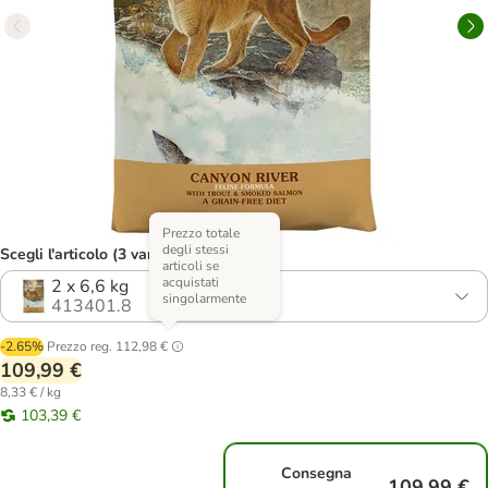
Prezzo totale
degli stessi
Scegli l'articolo (3 varianti)
articoli se
acquistati
2 x 6,6 kg
singolarmente
413401.8
-2.65%
Prezzo reg.
112,98 €
109,99 €
8,33 € / kg
103,39 €
Consegna
109,99 €