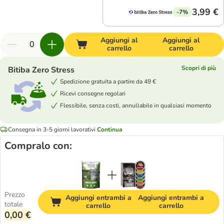
3,99 €
-7%
Aggiungi al
Aggiungi al
carrello
carrello
Scopri di più
Bitiba Zero Stress
Spedizione gratuita a partire da 49 €
Ricevi consegne regolari
Flessibile, senza costi, annullabile in qualsiasi momento
Consegna in 3-5 giorni lavorativi
Continua
Compralo con:
Prezzo
Aggiungi entrambi a
Aggiungi entrambi a
totale
carrello
carrello
0,00 €