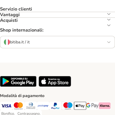
Servizio clienti
Vantaggi
Acquisti
Shop internazionali:
bitiba.it / it
Modalità di pagamento
Visa. Payment Method
Mastercard. Payment Method
Diners Club. Payment Method
Postepay. Payment Method
PayPal. Payment Method
Maestro. Payment Method
Apple pay. Payment Met
Google Pay Paym
Klarna Pa
Bonifico.
Contrassegno.