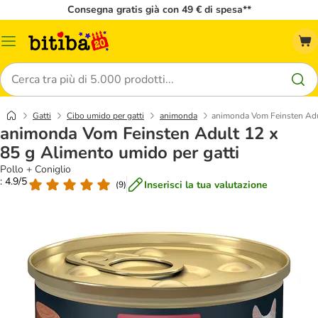
Consegna gratis già con 49 € di spesa**
Overview
catalogo
Cerca
Gatti
Cibo umido per gatti
animonda
animonda Vom Feinsten Adul
animonda Vom Feinsten Adult 12 x
85 g Alimento umido per gatti
Pollo + Coniglio
: 4.9/5
Inserisci la tua valutazione
(
9
)