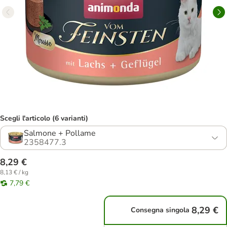
Scegli l'articolo (6 varianti)
Salmone + Pollame
2358477.3
8,29 €
8,13 € / kg
7,79 €
8,29 €
Consegna singola