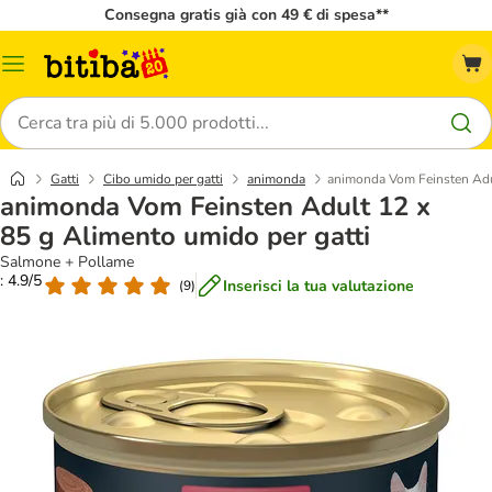
Consegna gratis già con 49 € di spesa**
Overview
catalogo
Cerca
Gatti
Cibo umido per gatti
animonda
animonda Vom Feinsten Adul
animonda Vom Feinsten Adult 12 x
85 g Alimento umido per gatti
Salmone + Pollame
: 4.9/5
Inserisci la tua valutazione
(
9
)