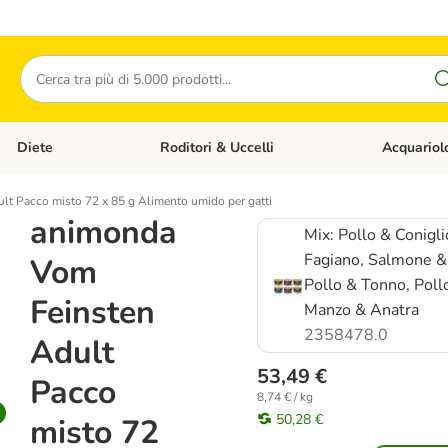
Cerca
Diete
Roditori & Uccelli
Acquariol
Gatti
Apri Menù Categoria: Cani
Apri Menù Categoria: Diete
Apri Menù Cat
t Pacco misto 72 x 85 g Alimento umido per gatti
animonda
Mix: Pollo & Conigli
Fagiano, Salmone &
Vom
Pollo & Tonno, Poll
Feinsten
Manzo & Anatra
2358478.0
Adult
53,49 €
Pacco
8,74 € / kg
50,28 €
misto 72