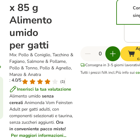
x 85 g
Co
sin
Alimento
umido
per gatti
A
Mix: Pollo & Coniglio, Tacchino &
c
Fagiano, Salmone & Pollame,
Consegna in 3-5 giorni lavorativ
Pollo & Tonno, Pollo & Agnello,
Tutti i prezzi IVA incl.
Più info sui
co
Manzo & Anatra
: 4.0/5
(
1
)
Inserisci la tua valutazione
Alimento umido
senza
cereali
Animonda Vom Feinsten
Adult per gatti adulti, con
componenti selezionati e taurina,
senza zuccheri aggiunti.
Ora
in conveniente pacco misto!
Per maggiori informazioni...