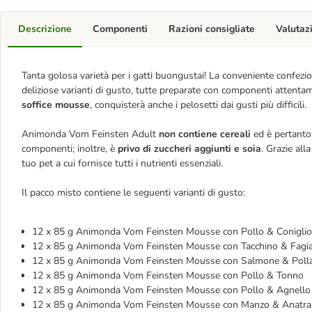
Descrizione
Componenti
Razioni consigliate
Valutaz
Tanta golosa varietà per i gatti buongustai! La conveniente confez
deliziose varianti di gusto, tutte preparate con componenti attentam
soffice mousse
, conquisterà anche i pelosetti dai gusti più difficili.
Animonda Vom Feinsten Adult
non contiene cereali
ed è pertanto 
componenti; inoltre, è
privo di zuccheri aggiunti e soia
. Grazie all
tuo pet a cui fornisce tutti i nutrienti essenziali.
Il pacco misto contiene le seguenti varianti di gusto:
12 x 85 g Animonda Vom Feinsten Mousse con Pollo & Coniglio
12 x 85 g Animonda Vom Feinsten Mousse con Tacchino & Fagi
12 x 85 g Animonda Vom Feinsten Mousse con Salmone & Pol
12 x 85 g Animonda Vom Feinsten Mousse con Pollo & Tonno
12 x 85 g Animonda Vom Feinsten Mousse con Pollo & Agnello
12 x 85 g Animonda Vom Feinsten Mousse con Manzo & Anatra