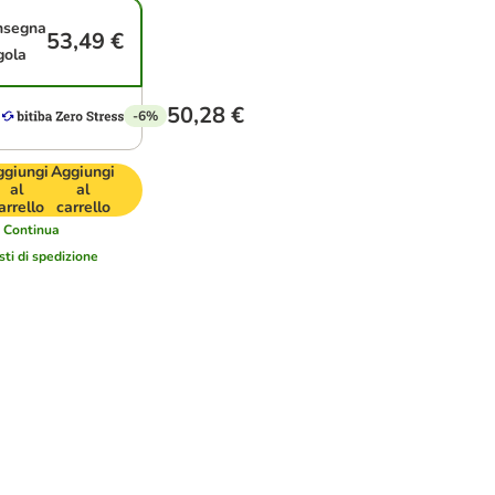
nsegna
53,49 €
gola
50,28 €
-6%
ggiungi
Aggiungi
al
al
arrello
carrello
i
Continua
sti di spedizione