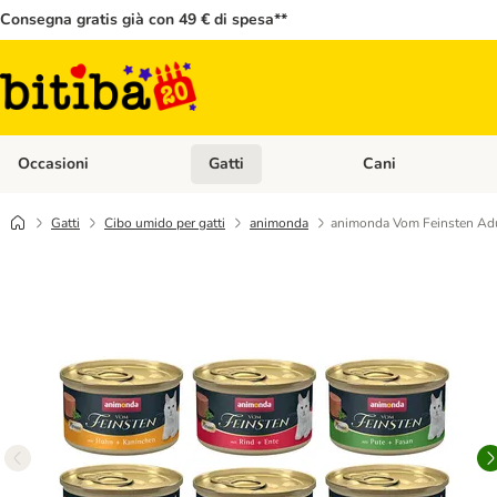
Consegna gratis già con 49 € di spesa**
Occasioni
Gatti
Cani
Apri Menù Categoria: Occasioni
Apri Menù Categoria: 
Gatti
Cibo umido per gatti
animonda
animonda Vom Feinsten Adul