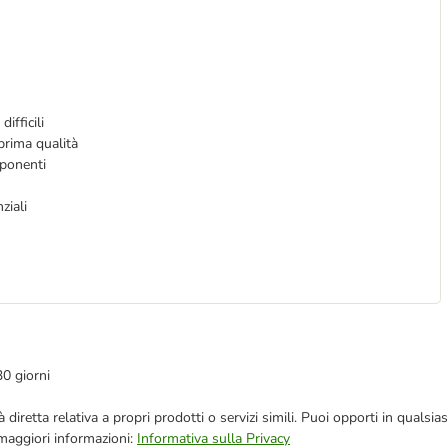
ifficili
prima qualità
mponenti
ziali
30 giorni
blicità diretta relativa a propri prodotti o servizi simili. Puoi opporti in q
 maggiori informazioni:
Informativa sulla Privacy