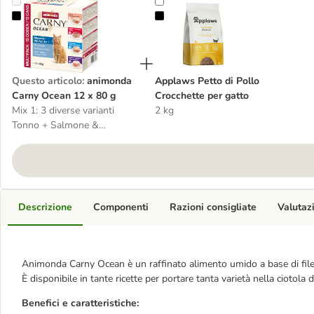
animonda Carny Ocean 12 x 80 g
Applaws Petto di Pollo Crocchette
Questo articolo
:
animonda
Applaws Petto di Pollo
Carny Ocean 12 x 80 g
Crocchette per gatto
Mix 1: 3 diverse varianti
2 kg
Tonno + Salmone &
Bianchetti
Descrizione
Componenti
Razioni consigliate
Valutaz
Animonda Carny Ocean è un raffinato alimento umido a base di filett
È disponibile in tante ricette per portare tanta varietà nella ciotola d
Benefici e caratteristiche: