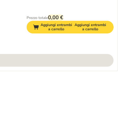
0,00 €
Prezzo totale
Aggiungi entrambi
Aggiungi entrambi
a carrello
a carrello