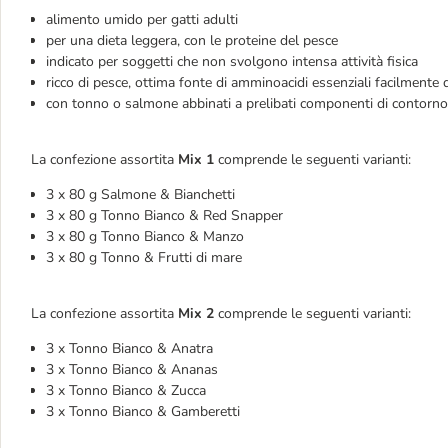
alimento umido per gatti adulti
per una dieta leggera, con le proteine del pesce
indicato per soggetti che non svolgono intensa attività fisica
ricco di pesce, ottima fonte di amminoacidi essenziali facilmente d
con tonno o salmone abbinati a prelibati componenti di contorno
La confezione assortita
Mix 1
comprende le seguenti varianti:
3 x 80 g Salmone & Bianchetti
3 x 80 g Tonno Bianco & Red Snapper
3 x 80 g Tonno Bianco & Manzo
3 x 80 g Tonno & Frutti di mare
La confezione assortita
Mix 2
comprende le seguenti varianti:
3 x Tonno Bianco & Anatra
3 x Tonno Bianco & Ananas
3 x Tonno Bianco & Zucca
3 x Tonno Bianco & Gamberetti