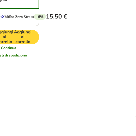
15,50 €
-6%
ggiungi
Aggiungi
al
al
arrello
carrello
i
Continua
sti di spedizione