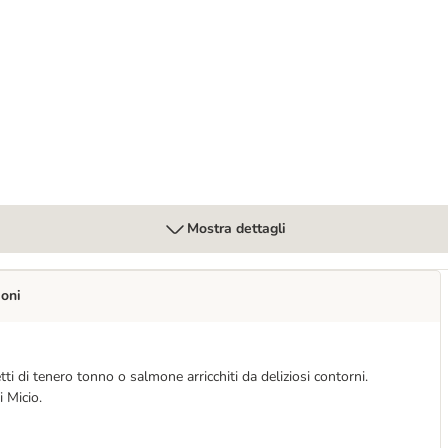
 per gatto
Mostra dettagli
ioni
i di tenero tonno o salmone arricchiti da deliziosi contorni.
i Micio.