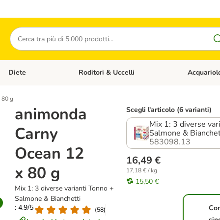
Cerca
Diete
Roditori & Uccelli
Acquariol
Gatti
Apri Menù Categoria: Cani
Apri Menù Categoria: Diete
Apri Menù Cat
 80 g
animonda
Scegli l'articolo (6 varianti)
Mix 1: 3 diverse var
Carny
Salmone & Bianchet
583098.13
Ocean 12
16,49 €
x 80 g
17,18 € / kg
15,50 €
Mix 1: 3 diverse varianti Tonno +
Salmone & Bianchetti
: 4.9/5
Co
(
58
)
sin