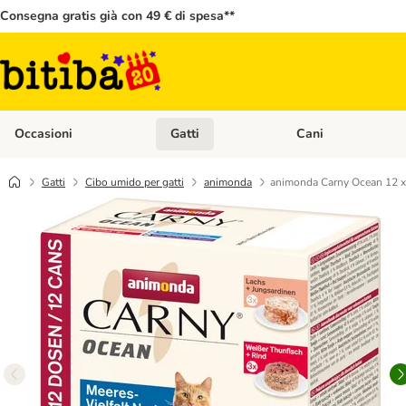
Consegna gratis già con 49 € di spesa**
Occasioni
Gatti
Cani
Apri Menù Categoria: Occasioni
Apri Menù Categoria: 
Gatti
Cibo umido per gatti
animonda
animonda Carny Ocean 12 x