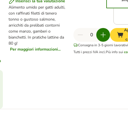
Inserisci la tua valutazione
Alimento umido per gatti adulti,
con raffinati filetti di tenero
tonno o gustoso salmone,
arricchiti da prelibati contorni
A
come manzo, gamberi o
bianchetti. In pratiche lattine da
c
80 g!
Consegna in 3-5 giorni lavorativ
Per maggiori informazioni...
Tutti i prezzi IVA incl.
Più info sui
co