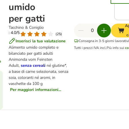
umido
per gatti
A
Tacchino & Coniglio
: 4.0/5
(
25
)
c
Inserisci la tua valutazione
Consegna in 3-5 giorni lavorativ
Alimento umido completo e
Tutti i prezzi IVA incl.
Più info sui
co
bilanciato per gatti adulti
Animonda vom Feinsten
Adult,
senza cereali
né glutine*,
a base di carne selezionata, senza
soia, coloranti né aromi, in
vaschette da 100 g
Per maggiori informazioni...