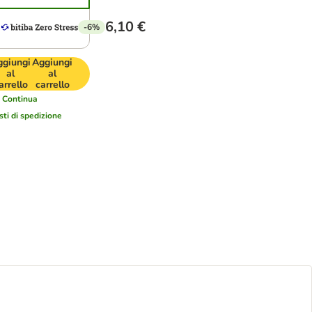
6,10 €
-6%
ggiungi
Aggiungi
al
al
arrello
carrello
i
Continua
sti di spedizione