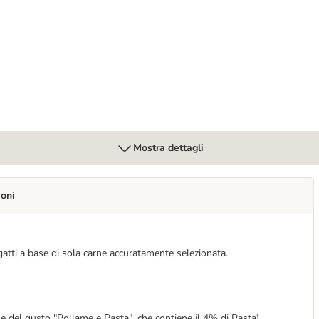
Mostra dettagli
ioni
ti a base di sola carne accuratamente selezionata.
ne
del gusto "Pollame e Pasta", che contiene il 4% di Pasta)