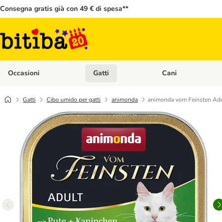
Consegna gratis già con 49 € di spesa**
Occasioni
Gatti
Cani
Apri Menù Categoria: Occasioni
Apri Menù Categoria: 
Gatti
Cibo umido per gatti
animonda
animonda vom Feinsten Adul