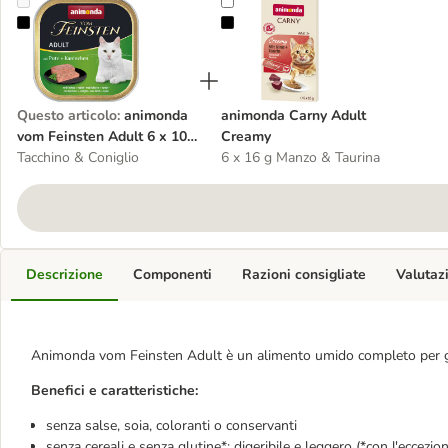
animonda vom Feinsten Adult 6 x 100 g Alimento umido per gatti
animonda Carny Adult Creamy
Questo articolo
:
animonda
animonda Carny Adult
vom Feinsten Adult 6 x 100
Creamy
g Alimento umido per gatti
Tacchino & Coniglio
6 x 16 g Manzo & Taurina
Descrizione
Componenti
Razioni consigliate
Valutaz
Animonda vom Feinsten Adult è un alimento umido completo per gat
Benefici e caratteristiche:
senza salse, soia, coloranti o conservanti
senza cereali e senza glutine*: digeribile e leggero (*con l'
eccezio