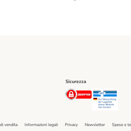
Sicurezza
iane. Shipping Method
Post. Shipping Method
Security
Securit
hod
di vendita
Informazioni legali
Privacy
Newsletter
Spese e t