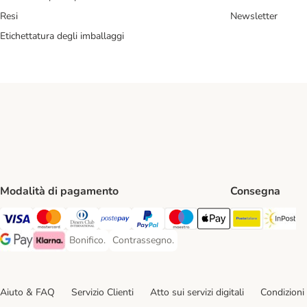
Resi
Newsletter
Etichettatura degli imballaggi
Modalità di pagamento
Consegna
Poste Ital
In
Visa. Payment Method
Mastercard. Payment Method
Diners Club. Payment Method
Postepay. Payment Method
PayPal. Payment Method
Maestro. Payment Method
Apple pay. Payment Met
Bonifico.
Contrassegno.
Bonifico. Payment Method
Contrassegno. Payment Method
Google Pay Payment Method
Klarna Payment Method
Aiuto & FAQ
Servizio Clienti
Atto sui servizi digitali
Condizioni 