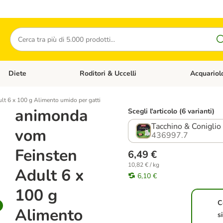
Cerca
Diete
Roditori & Uccelli
Acquariol
Gatti
Apri Menù Categoria: Cani
Apri Menù Categoria: Diete
Apri Menù Cat
t 6 x 100 g Alimento umido per gatti
animonda
Scegli l'articolo (6 varianti)
Tacchino & Coniglio
vom
436997.7
Feinsten
6,49 €
10,82 € / kg
Adult 6 x
6,10 €
100 g
C
Alimento
s