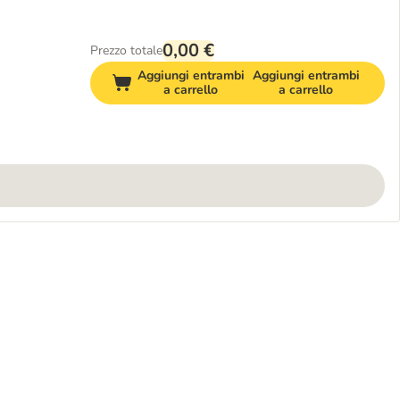
0,00 €
Prezzo totale
Aggiungi entrambi
Aggiungi entrambi
a carrello
a carrello