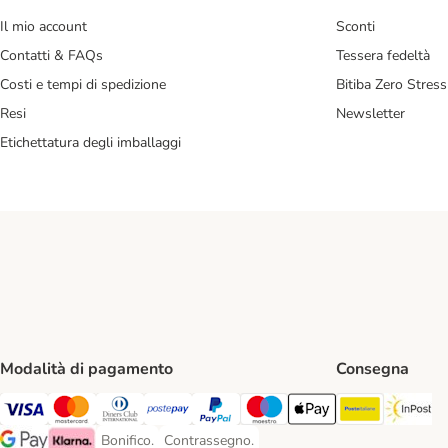
Il mio account
Sconti
Contatti & FAQs
Tessera fedeltà
Costi e tempi di spedizione
Bitiba Zero Stress
Resi
Newsletter
Etichettatura degli imballaggi
Modalità di pagamento
Consegna
Poste Ital
In
Visa. Payment Method
Mastercard. Payment Method
Diners Club. Payment Method
Postepay. Payment Method
PayPal. Payment Method
Maestro. Payment Method
Apple pay. Payment Met
Bonifico.
Contrassegno.