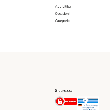
App bitiba
Occasioni
Categorie
Sicurezza
iane. Shipping Method
Post. Shipping Method
Security
Securit
hod