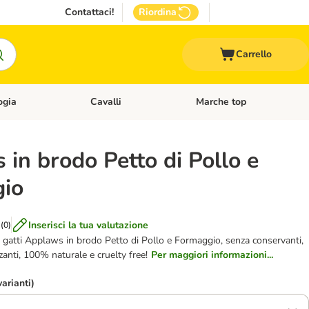
Contattaci!
Riordina
Carrello
ogia
Cavalli
Marche top
egoria: Roditori & Uccelli
Apri Menù Categoria: Acquariologia
Apri Menù Categoria: Cavalli
in brodo Petto di Pollo e
io
Inserisci la tua valutazione
(
0
)
gatti Applaws in brodo Petto di Pollo e Formaggio, senza conservanti,
zanti, 100% naturale e cruelty free!
Per maggiori informazioni...
varianti)