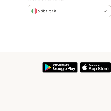
bitiba.it / it
y