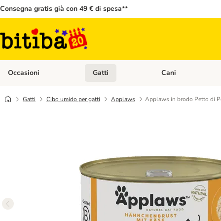
Consegna gratis già con 49 € di spesa**
Occasioni
Gatti
Cani
Apri Menù Categoria: Occasioni
Apri Menù Categoria: 
Gatti
Cibo umido per gatti
Applaws
Applaws in brodo Petto di P