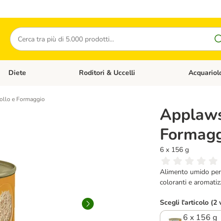
Cerca
Diete
Roditori & Uccelli
Acquariol
Gatti
Apri Menù Categoria: Cani
Apri Menù Categoria: Diete
Apri Menù Cat
ollo e Formaggio
Applaws 
Formagg
6 x 156 g
Alimento umido per 
coloranti e aromatiz
Scegli l'articolo (2 
6 x 156 g