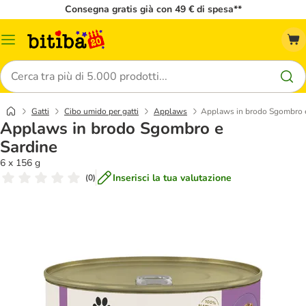
Consegna gratis già con 49 € di spesa**
Overview
catalogo
Cerca
Gatti
Cibo umido per gatti
Applaws
Applaws in brodo Sgombro e
Applaws in brodo Sgombro e
Sardine
6 x 156 g
Inserisci la tua valutazione
(
0
)