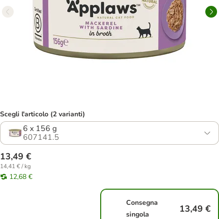
Scegli l'articolo (2 varianti)
6 x 156 g
607141.5
13,49 €
14,41 € / kg
12,68 €
Consegna
13,49 €
singola