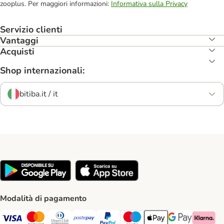
zooplus. Per maggiori informazioni:
Informativa sulla Privacy
Servizio clienti
Vantaggi
Acquisti
Shop internazionali:
bitiba.it / it
Modalità di pagamento
Visa. Payment Method
Mastercard. Payment Method
Diners Club. Payment Method
Postepay. Payment Method
PayPal. Payment Method
Maestro. Payment Method
Apple pay. Payment Met
Google Pay Paym
Klarna Pa