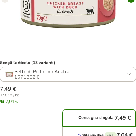
Scegli l'articolo (13 varianti)
Petto di Pollo con Anatra
1671352.0
7,49 €
17,83 € / kg
7,04 €
7,49 €
Consegna singola
7,04 €
-6%