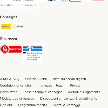
Visa. Payment Method
Mastercard. Payment Method
Diners Club. Payment Method
Postepay. Payment Method
PayPal. Payment Method
Maestro. Payment Method
Apple pay. Payment Met
Google Pay Paym
Klarna Pa
Bonifico.
Contrassegno.
Bonifico. Payment Method
Contrassegno. Payment Method
Consegna
Poste Italiane. Shipping Method
InPost. Shipping Method
Sicurezza
Security
Security
Aiuto & FAQ
Servizio Clienti
Atto sui servizi digitali
Condizioni di vendita
Informazioni legali
Privacy
Newsletter
Spese e tempi di consegna
Metodi di Pagamento
Modulo tipo di recesso
Disposizioni ambientali & smaltimento
Opt-out
Programma fedeltà
Sconti & Vantaggi