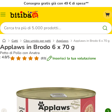
Consegna gratis già con 49 € di spesa**
Overview
catalogo
Cerca
Gatti
Cibo umido per gatti
Applaws
Applaws in Brodo 6 x 70 g
Applaws in Brodo 6 x 70 g
Petto di Pollo con Anatra
: 4.8/5
Inserisci la tua valutazione
(
83
)