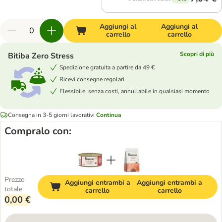
Aggiungi al
Aggiungi al
carrello
carrello
Scopri di più
Bitiba Zero Stress
Spedizione gratuita a partire da 49 €
Ricevi consegne regolari
Flessibile, senza costi, annullabile in qualsiasi momento
Consegna in 3-5 giorni lavorativi
Continua
Compralo con:
Prezzo
Aggiungi entrambi a
Aggiungi entrambi a
totale
carrello
carrello
0,00 €