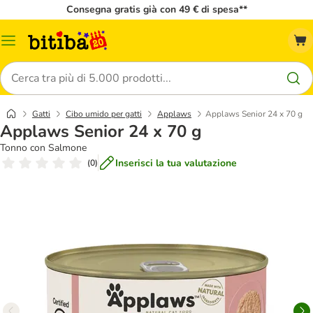
Consegna gratis già con 49 € di spesa**
Overview
catalogo
Cerca
Gatti
Cibo umido per gatti
Applaws
Applaws Senior 24 x 70 g
Applaws Senior 24 x 70 g
Tonno con Salmone
Inserisci la tua valutazione
(
0
)