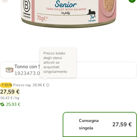
Prezzo totale
degli stessi
articoli se
Tonno con Salmone
acquistati
singolarmente
1923473.0
-7.91%
Prezzo reg.
29,96 €
27,59 €
16,42 € / kg
25,93 €
Consegna
27,59 €
singola