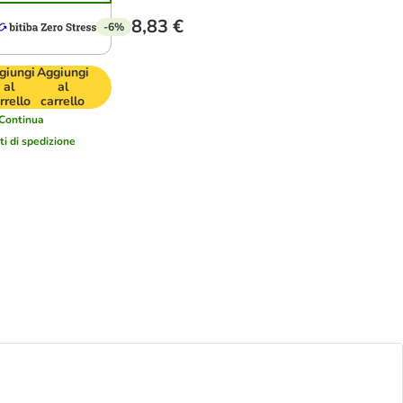
8,83 €
-6%
giungi
Aggiungi
al
al
rrello
carrello
Continua
ti di spedizione