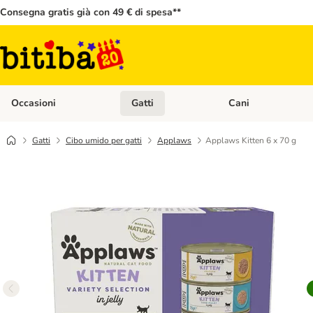
Consegna gratis già con 49 € di spesa**
Occasioni
Gatti
Cani
Apri Menù Categoria: Occasioni
Apri Menù Categoria: 
Gatti
Cibo umido per gatti
Applaws
Applaws Kitten 6 x 70 g