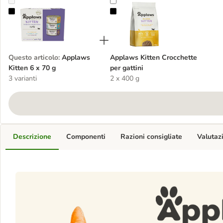
Applaws Kitten 6 x 70 g
Applaws Kitten Crocchette per gat
Questo articolo
:
Applaws
Applaws Kitten Crocchette
Kitten 6 x 70 g
per gattini
3 varianti
2 x 400 g
Descrizione
Componenti
Razioni consigliate
Valutaz