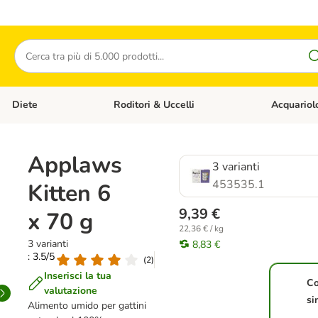
Cerca
Diete
Roditori & Uccelli
Acquariol
Gatti
Apri Menù Categoria: Cani
Apri Menù Categoria: Diete
Apri Menù Cat
Applaws
3 varianti
453535.1
Kitten 6
9,39 €
x 70 g
22,36 € / kg
3 varianti
8,83 €
: 3.5/5
(
2
)
Inserisci la tua
Co
valutazione
si
Alimento umido per gattini