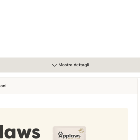
tini
Mostra dettagli
ioni