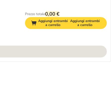
0,00 €
Prezzo totale
Aggiungi entrambi
Aggiungi entrambi
a carrello
a carrello