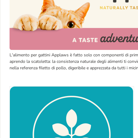
L'alimento per gattini Applaws è fatto solo con componenti di prima 
aprendo la scatoletta: la consistenza naturale degli alimenti ti con
nella referenza filetto di pollo, digeribile e apprezzata da tutti i micin