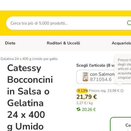
Cerca
Diete
Roditori & Uccelli
Acquariol
Gatti
Apri Menù Categoria: Cani
Apri Menù Categoria: Diete
Apri Menù Cat
 Gelatina 24 x 400 g Umido per gatto
Prezzo t
Catessy
degli st
Scegli l'articolo (8 varianti)
articoli 
acquista
con Salmone in Gel
Bocconcini
singola
871054.6
in Salsa o
-9.13%
Prezzo reg.
23,98 €
21,79 €
Gelatina
2,27 € / kg
20,26 €
24 x 400
g Umido
Co