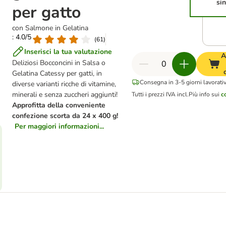
si
per gatto
con Salmone in Gelatina
: 4.0/5
(
61
)
Inserisci la tua valutazione
A
Deliziosi Bocconcini in Salsa o
Gelatina Catessy per gatti, in
Consegna in 3-5 giorni lavorativ
diverse varianti ricche di vitamine,
minerali e senza zuccheri aggiunti!
Tutti i prezzi IVA incl.
Più info sui
c
Approfitta della conveniente
confezione scorta da 24 x 400 g!
Per maggiori informazioni...