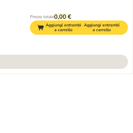
0,00 €
Prezzo totale
Aggiungi entrambi
Aggiungi entrambi
a carrello
a carrello