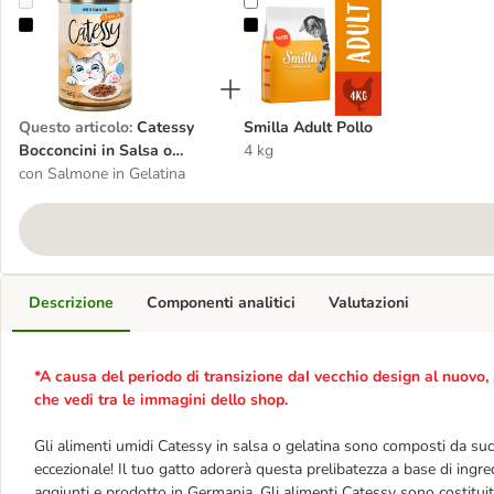
Catessy Bocconcini in Salsa o Gelatina 24 x 400 g Umido per gatto
Smilla Adult Pollo
Questo articolo
:
Catessy
Smilla Adult Pollo
Bocconcini in Salsa o
4 kg
Gelatina 24 x 400 g Umido
con Salmone in Gelatina
per gatto
Descrizione
Componenti analitici
Valutazioni
*A causa del periodo di transizione daI vecchio design al nuovo, 
che vedi tra le immagini dello shop.
Gli alimenti umidi Catessy in salsa o gelatina sono composti da succu
eccezionale! Il tuo gatto adorerà questa prelibatezza a base di ingred
aggiunti e prodotto in Germania. Gli alimenti Catessy sono costituit