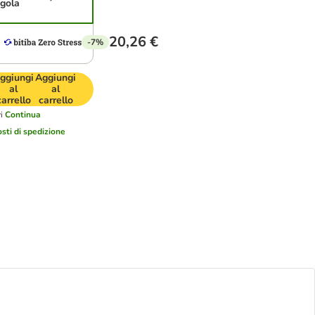
ngola
20,26 €
-7%
ggiungi
Aggiungi
al
al
carrello
carrello
i
Continua
osti di spedizione