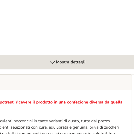
Mostra dettagli
potresti ricevere il prodotto in una confezione diversa da quella
lenti bocconcini in tante varianti di gusto, tutte dal prezzo
ienti selezionati con cura, equilibrata e genuina, priva di zuccheri
i da tutti i componenti necessari per mantenere in salute il tuo