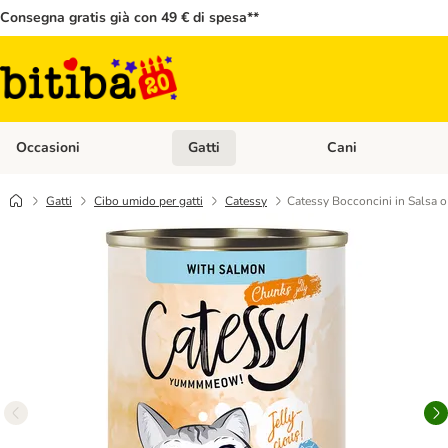
Consegna gratis già con 49 € di spesa**
Occasioni
Gatti
Cani
Apri Menù Categoria: Occasioni
Apri Menù Categoria: 
Gatti
Cibo umido per gatti
Catessy
Catessy Bocconcini in Salsa o