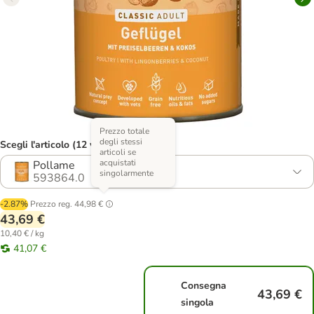
Prezzo totale
degli stessi
Scegli l'articolo (12 varianti)
articoli se
acquistati
Pollame
singolarmente
593864.0
-2.87%
Prezzo reg.
44,98 €
43,69 €
10,40 € / kg
41,07 €
Consegna
43,69 €
singola