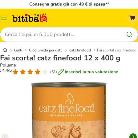
Consegna gratis già con 49 € di spesa**
Overview
catalogo
Cerca
Gatti
Cibo umido per gatti
catz finefood
Fai scorta! catz finefood
Fai scorta! catz finefood 12 x 400 g
Pollame
: 4.4/5
Inserisci la tua valutazione
(
51
)