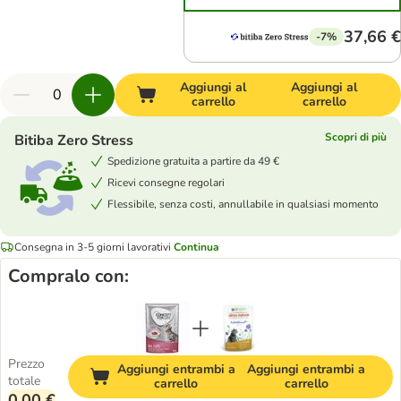
37,66 €
-7%
Aggiungi al
Aggiungi al
carrello
carrello
Scopri di più
Bitiba Zero Stress
Spedizione gratuita a partire da 49 €
Ricevi consegne regolari
Flessibile, senza costi, annullabile in qualsiasi momento
Consegna in 3-5 giorni lavorativi
Continua
Compralo con:
Prezzo
Aggiungi entrambi a
Aggiungi entrambi a
totale
carrello
carrello
0,00 €