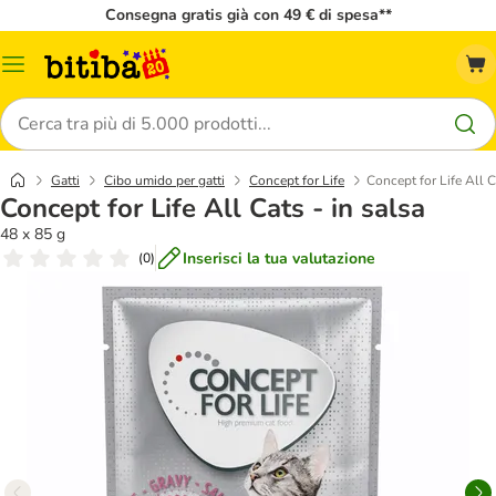
Consegna gratis già con 49 € di spesa**
Overview
catalogo
Cerca
Gatti
Cibo umido per gatti
Concept for Life
Concept for Life All C
Concept for Life All Cats - in salsa
48 x 85 g
Inserisci la tua valutazione
(
0
)