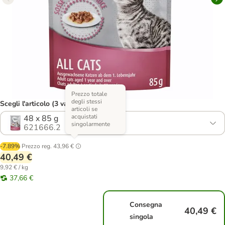
Prezzo totale
degli stessi
Scegli l'articolo (3 varianti)
articoli se
acquistati
48 x 85 g
singolarmente
621666.2
-7.89%
Prezzo reg.
43,96 €
40,49 €
9,92 € / kg
37,66 €
Consegna
40,49 €
singola