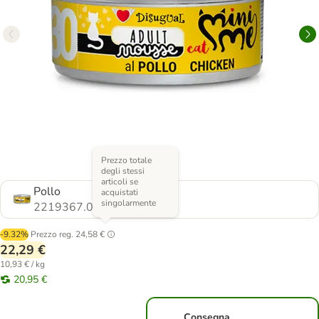
Prezzo totale
degli stessi
articoli se
Pollo
acquistati
singolarmente
2219367.0
-9.32%
Prezzo reg.
24,58 €
22,29 €
10,93 € / kg
20,95 €
Consegna