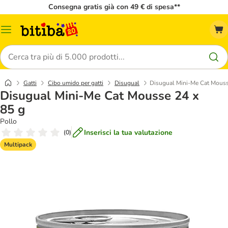
Consegna gratis già con 49 € di spesa**
Overview
catalogo
Cerca
Gatti
Cibo umido per gatti
Disugual
Disugual Mini-Me Cat Mouss
Disugual Mini-Me Cat Mousse 24 x
85 g
Pollo
Inserisci la tua valutazione
(
0
)
Multipack