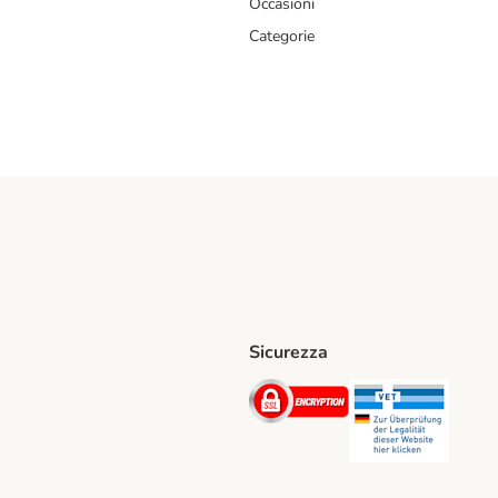
Occasioni
Categorie
Sicurezza
iane. Shipping Method
Post. Shipping Method
Security
Securit
hod