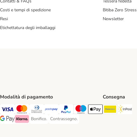
Contatti & FAQs
Tessera fedeltà
Costi e tempi di spedizione
Bitiba Zero Stress
Resi
Newsletter
Etichettatura degli imballaggi
Modalità di pagamento
Consegna
Poste Ital
In
Visa. Payment Method
Mastercard. Payment Method
Diners Club. Payment Method
Postepay. Payment Method
PayPal. Payment Method
Maestro. Payment Method
Apple pay. Payment Met
Bonifico.
Contrassegno.
Bonifico. Payment Method
Contrassegno. Payment Method
Google Pay Payment Method
Klarna Payment Method