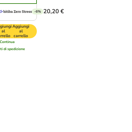
20,20 €
-6%
giungi
Aggiungi
al
al
rrello
carrello
Continua
ti di spedizione