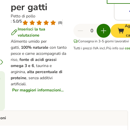
per gatti
Petto di pollo
: 5.0/5
(
8
)
Ag
Inserisci la tua
valutazione
ca
Alimento umido per
Consegna in 3-5 giorni lavorativi
gatti,
100% naturale
con tanto
Tutti i prezzi IVA incl.
Più info sui
cos
pesce e
carne accompagnati da
riso,
fonte di acidi grassi
omega 3 e 6
, taurina e
arginina,
alta percentuale di
proteine
, senza additivi
ù
artificiali.
Per maggiori informazioni...
ioni