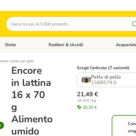
Cerca
Diete
Roditori & Uccelli
Acquariol
Gatti
Apri Menù Categoria: Cani
Apri Menù Categoria: Diete
Apri Menù Cat
mento umido per gatti
Encore
Scegli l'articolo (7 varianti)
Petto di pollo
in lattina
1588579.0
16 x 70
21,49 €
19,19 € / kg
g
20,20 €
Alimento
Con
umido
sing