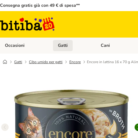
Consegna gratis già con 49 € di spesa**
Occasioni
Gatti
Cani
Apri Menù Categoria: Occasioni
Apri Menù Categoria: 
Gatti
Cibo umido per gatti
Encore
Encore in lattina 16 x 70 g Ali